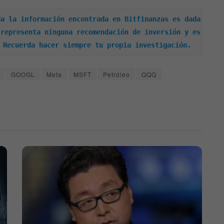
a la información encontrada en Bitfinanzas es dada 
representa ninguna recomendación de inversión y es 
 Recuerda hacer siempre tu propia investigación.
GOOGL
Meta
MSFT
Petróleo
QQQ