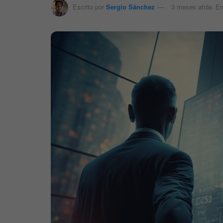
Escrito por
Sergio Sánchez
3 meses atrás
E