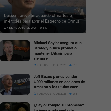
Bessent prevé un acuerdo el martes o
miércoles para abrir el Estrecho de Ormuz
4 DE AGOSTO DE 2026
547
Michael Saylor asegura que
Strategy nunca prometió
mantener Bitcoin para
siempre
2 DE AGOSTO DE 2026
616
Jeff Bezos planea vender
4.000 millones en acciones de
Amazon y los títulos caen
4 DE AGOSTO DE 2026
568
¿Saylor rompió su promesa?
La inesperada venta de