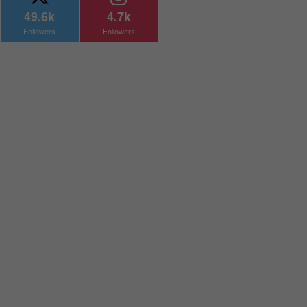
49.6k
4.7k
Followers
Followers