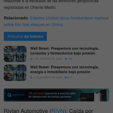
responde a la escalada de las tensiones geopolíticas
registradas en Oriente Medio.
Relacionado
:
Estados Unidos lanza bombardeos masivos
sobre Irán tras ataques en Ormuz
Articulos
de interes
Wall Street: Preapertura con tecnología,
consumo y farmacéutica bajo presión
6 DE AGOSTO DE 2026
556
Wall Street: Preapertura con tecnología,
energía e inmobiliario bajo presión
4 DE AGOSTO DE 2026
571
Rivian Automotive (
RIVN
): Caída por