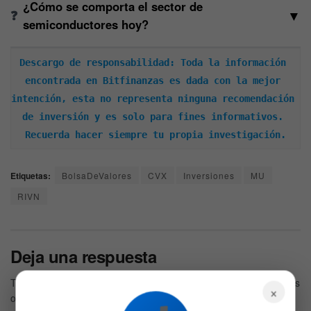
¿Cómo se comporta el sector de
▼
semiconductores hoy?
Descargo de responsabilidad: Toda la información 
encontrada en Bitfinanzas es dada con la mejor 
intención, esta no representa ninguna recomendación 
de inversión y es solo para fines informativos. 
Recuerda hacer siempre tu propia investigación.
Etiquetas:
BolsaDeValores
CVX
Inversiones
MU
RIVN
Deja una respuesta
Tu dirección de correo electrónico no será publicada.
Los campos
×
obligatorios están marcados con
*