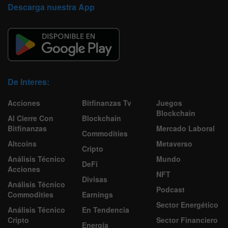
Descarga nuestra App
De Interes:
Acciones
Bitfinanzas Tv
Juegos
Blockchain
Al Cierre Con
Blockchain
Bitfinanzas
Mercado Laboral
Commodities
Altcoins
Metaverso
Cripto
Análisis Técnico
Mundo
DeFi
Acciones
NFT
Divisas
Análisis Técnico
Podcast
Commodities
Earnings
Sector Energético
Análisis Técnico
En Tendencia
Cripto
Sector Financiero
Energía