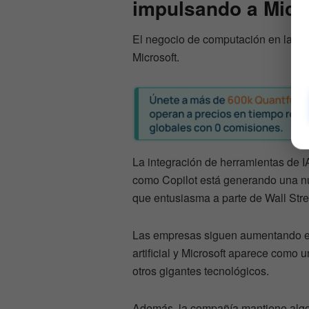
impulsando a Micr
El negocio de computación en la nu
Microsoft.
La integración de herramientas de I
como Copilot está generando una nu
que entusiasma a parte de Wall Stre
Las empresas siguen aumentando el g
artificial y Microsoft aparece como 
otros gigantes tecnológicos.
Además, la compañía mantiene algo