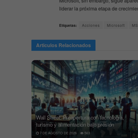
Microsoft, sin embargo, sigue apare
liderar la próxima etapa de crecimient
Etiquetas:
Acciones
Microsoft
MS
Articulos
Relacionados
Wall Street: Preapertura con tecnología,
turismo y alimentación bajo presión
7 DE AGOSTO DE 2026
563