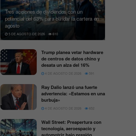
Tres acciones de dividendos con un
potencial del 63% para blindar la cartera en
agosto
5 DE AGOSTO DE 2026
610
Trump planea vetar hardware
de centros de datos chino y
desata un alza del 16%
4 DE AGOSTO DE 2026
591
Ray Dalio lanzó una fuerte
advertencia: «Estamos en una
burbuja»
4 DE AGOSTO DE 2026
652
Wall Street: Preapertura con
tecnología, aeroespacio y
automotriz bajo presión