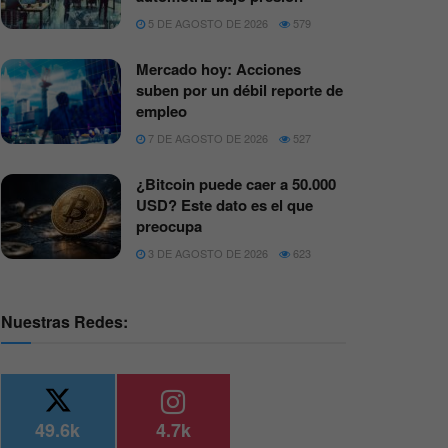
5 DE AGOSTO DE 2026
579
Mercado hoy: Acciones
suben por un débil reporte de
empleo
7 DE AGOSTO DE 2026
527
¿Bitcoin puede caer a 50.000
USD? Este dato es el que
preocupa
3 DE AGOSTO DE 2026
623
Nuestras Redes:
49.6k
4.7k