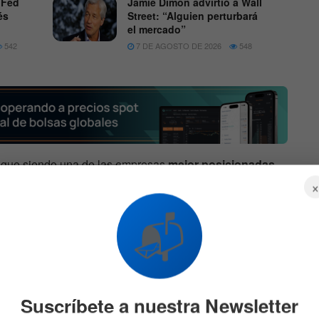
 Fed
Jamie Dimon advirtió a Wall
és
Street: “Alguien perturbará
el mercado”
542
7 DE AGOSTO DE 2026
548
igue siendo una de las empresas
mejor posicionadas
icial
a gran escala, especialmente a través de su
porativos.
📬
a muy concreta: la IA todavía no mostró todo su impacto
encia artificial siguen
Suscríbete a nuestra Newsletter