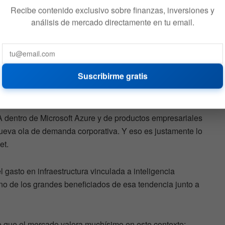
osoft
Recibe contenido exclusivo sobre finanzas, inversiones y
análisis de mercado directamente en tu email.
be continúa siendo uno de los grandes motores de
Suscribirme gratis
A dentro de Microsoft Azure y de productos empresariales
eva ola de demanda corporativa. Y eso es justamente lo
et.
asto en infraestructura vinculada a inteligencia
uno de los grandes beneficiados de esa tendencia junto a
 que el mercado valora muchísimo en este contexto: