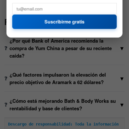
sostenible en la potencia informática»
FAQs
Suscribirme gratis
¿Por qué Bank of America recomienda la
▼
compra de Yum China a pesar de su reciente
caída?
¿Qué factores impulsaron la elevación del
▼
precio objetivo de Aramark a 62 dólares?
¿Cómo está mejorando Bath & Body Works su
▼
rentabilidad y base de clientes?
Descargo de responsabilidad: Toda la información 