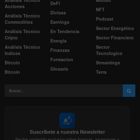
DeFi
Acciones
NFT
Divisas
Análisis Técnico
Podcast
Commodities
Earnings
Sector Energético
Análisis Técnico
En Tendencia
Cripto
Sector Financiero
Energía
Análisis Técnico
Sector
Finanzas
Indices
Tecnologico
Formacion
Bitcoin
Streamings
Glosario
Bitcoin
Terra
📬
Suscríbete a nuestra Newsletter
Recibe contenido exclusivo sobre finanzas, inversiones y