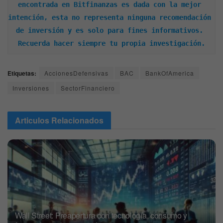
encontrada en Bitfinanzas es dada con la mejor 
intención, esta no representa ninguna recomendación 
de inversión y es solo para fines informativos. 
Recuerda hacer siempre tu propia investigación.
Etiquetas:
AccionesDefensivas
BAC
BankOfAmerica
Inversiones
SectorFinanciero
Articulos
Relacionados
Wall Street: Preapertura con tecnología, consumo y