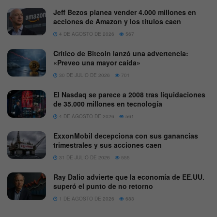
Jeff Bezos planea vender 4.000 millones en
acciones de Amazon y los títulos caen
4 DE AGOSTO DE 2026
567
Crítico de Bitcoin lanzó una advertencia:
«Preveo una mayor caída»
30 DE JULIO DE 2026
701
El Nasdaq se parece a 2008 tras liquidaciones
de 35.000 millones en tecnología
4 DE AGOSTO DE 2026
561
ExxonMobil decepciona con sus ganancias
trimestrales y sus acciones caen
31 DE JULIO DE 2026
555
Ray Dalio advierte que la economía de EE.UU.
superó el punto de no retorno
1 DE AGOSTO DE 2026
683