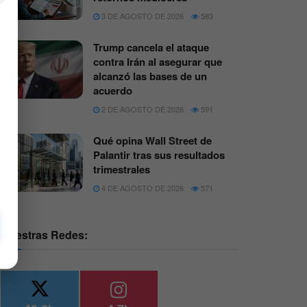
3 DE AGOSTO DE 2026
583
Trump cancela el ataque
contra Irán al asegurar que
alcanzó las bases de un
acuerdo
2 DE AGOSTO DE 2026
591
Qué opina Wall Street de
Palantir tras sus resultados
trimestrales
4 DE AGOSTO DE 2026
571
Nuestras Redes: