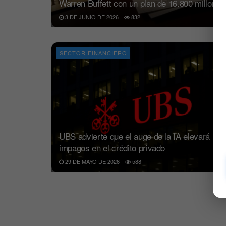
Warren Buffett con un plan de 16.800 millones
3 DE JUNIO DE 2026
832
SECTOR FINANCIERO
UBS advierte que el auge de la IA elevará los
impagos en el crédito privado
29 DE MAYO DE 2026
588