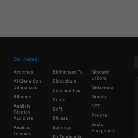
De Interes:
Acciones
Bitfinanzas Tv
Mercado
Laboral
Al Cierre Con
Blockchain
Bitfinanzas
Metaverso
Commodities
Altcoins
Mundo
Cripto
Análisis
NFT
DeFi
Técnico
Podcast
Acciones
Divisas
Sector
Análisis
Earnings
Energético
Técnico
En Tendencia