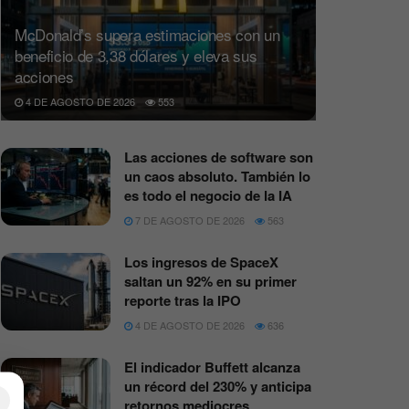
McDonald’s supera estimaciones con un
beneficio de 3,38 dólares y eleva sus
acciones
4 DE AGOSTO DE 2026
553
Las acciones de software son
un caos absoluto. También lo
es todo el negocio de la IA
7 DE AGOSTO DE 2026
563
Los ingresos de SpaceX
saltan un 92% en su primer
reporte tras la IPO
4 DE AGOSTO DE 2026
636
El indicador Buffett alcanza
un récord del 230% y anticipa
×
retornos mediocres