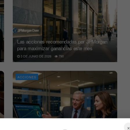
Las acciones recomendadas por JPMorgan
para maximizar ganancias este mes
3 DE JUNIO DE 2026
790
ACCIONES
Morgan Stanley prevé batir al mercado en un