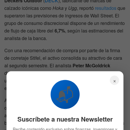
Deckers Outdoor
(
DECK
), fabricante de marcas de
calzado icónicas como
Hoka
y
Ugg
, reportó
resultados
que
superaron las previsiones de ingresos de Wall Street. El
grupo de consumo discrecional dispone de un rendimiento
de flujo de caja libre del
6,7%
, según las estimaciones del
analista de la banca.
Con una recomendación de compra por parte de la firma
de corretaje Stifel, el activo consolida su atractivo de cara
al segundo semestre. El analista
Peter McGoldrick
destacó que la cartera de marcas de la empresa posee
×
un
firme camino de crecimiento
y métricas de retorno
📬
excepcionales.
Actualmente, las acciones de la compañía de calzado de
ocio acumulan un
avance del 10%
durante el presente
año fiscal de operaciones bursátiles. La confluencia de
Suscríbete a nuestra Newsletter
balances limpios de deuda y flujos de efectivo predecibles
Recibe contenido exclusivo sobre finanzas, inversiones y