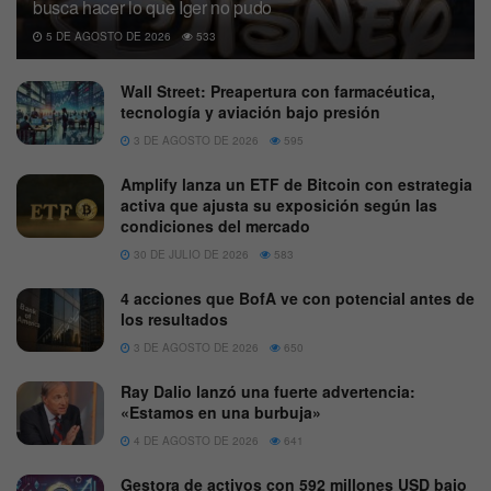
busca hacer lo que Iger no pudo
5 DE AGOSTO DE 2026
533
Wall Street: Preapertura con farmacéutica,
tecnología y aviación bajo presión
3 DE AGOSTO DE 2026
595
Amplify lanza un ETF de Bitcoin con estrategia
activa que ajusta su exposición según las
condiciones del mercado
30 DE JULIO DE 2026
583
4 acciones que BofA ve con potencial antes de
los resultados
3 DE AGOSTO DE 2026
650
Ray Dalio lanzó una fuerte advertencia:
«Estamos en una burbuja»
4 DE AGOSTO DE 2026
641
Gestora de activos con 592 millones USD bajo