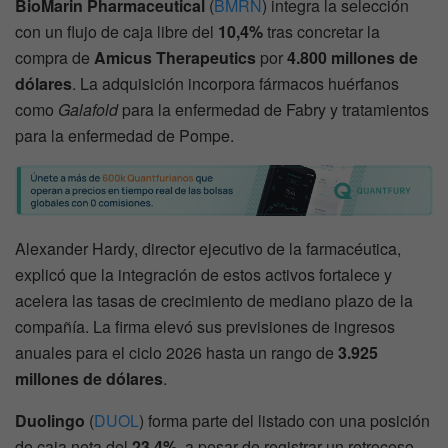
BioMarin Pharmaceutical
(
BMRN
) integra la selección
con un flujo de caja libre del
10,4%
tras concretar la
compra de
Amicus Therapeutics
por
4.800 millones de
dólares
. La adquisición incorpora fármacos huérfanos
como
Galafold
para la enfermedad de Fabry y tratamientos
para la enfermedad de Pompe.
Alexander Hardy, director ejecutivo de la farmacéutica,
explicó que la integración de estos activos fortalece y
acelera las tasas de crecimiento de mediano plazo de la
compañía. La firma elevó sus previsiones de ingresos
anuales para el ciclo 2026 hasta un rango de
3.925
millones de dólares
.
Duolingo
(
DUOL
) forma parte del listado con una posición
de caja neta del
23,4%
, a pesar de registrar un retroceso