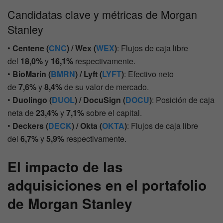
Candidatas clave y métricas de Morgan
Stanley
•
Centene (
CNC
) / Wex (
WEX
)
: Flujos de caja libre
del
18,0%
y
16,1%
respectivamente.
•
BioMarin (
BMRN
) / Lyft (
LYFT
)
: Efectivo neto
de
7,6%
y
8,4%
de su valor de mercado.
•
Duolingo (
DUOL
) / DocuSign (
DOCU
)
: Posición de caja
neta de
23,4%
y
7,1%
sobre el capital.
•
Deckers (
DECK
) / Okta (
OKTA
)
: Flujos de caja libre
del
6,7%
y
5,9%
respectivamente.
El impacto de las
adquisiciones en el portafolio
de Morgan Stanley