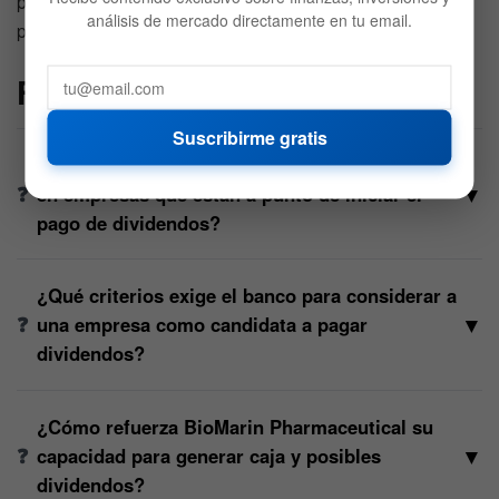
posiciona al activo como un candidato idóneo para iniciar
análisis de mercado directamente en tu email.
pagos de utilidades.
FAQs
Suscribirme gratis
¿Por qué Morgan Stanley recomienda invertir
▼
en empresas que están a punto de iniciar el
pago de dividendos?
¿Qué criterios exige el banco para considerar a
▼
una empresa como candidata a pagar
dividendos?
¿Cómo refuerza BioMarin Pharmaceutical su
▼
capacidad para generar caja y posibles
dividendos?