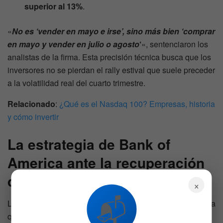
superior al 13%
.
«
No es ‘vender en mayo e irse’, sino más bien ‘comprar
en mayo y vender en julio o agosto
‘
«, sentenciaron los
analistas de la firma. Esta precisión técnica busca que los
inversores no se pierdan el rally estival que suele preceder
a la volatilidad real del cuarto trimestre.
Relacionado
:
¿Qué es el Nasdaq 100? Empresas, historia
y cómo invertir
La estrategia de
Bank of
America
ante la recuperación
del mercado
×
📬
Las
acciones
han rebotado durante el último mes a medida
que los inversores descuentan un mayor optimismo en