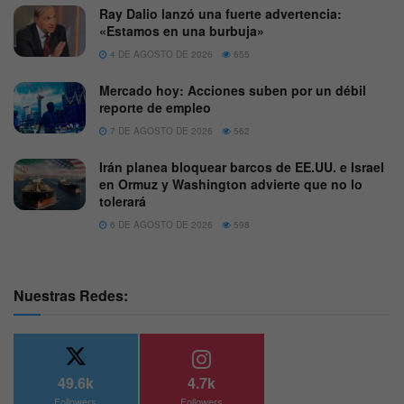
Ray Dalio lanzó una fuerte advertencia:
«Estamos en una burbuja»
4 DE AGOSTO DE 2026
655
Mercado hoy: Acciones suben por un débil
reporte de empleo
7 DE AGOSTO DE 2026
562
Irán planea bloquear barcos de EE.UU. e Israel
en Ormuz y Washington advierte que no lo
tolerará
6 DE AGOSTO DE 2026
598
Nuestras Redes:
49.6k
4.7k
Followers
Followers