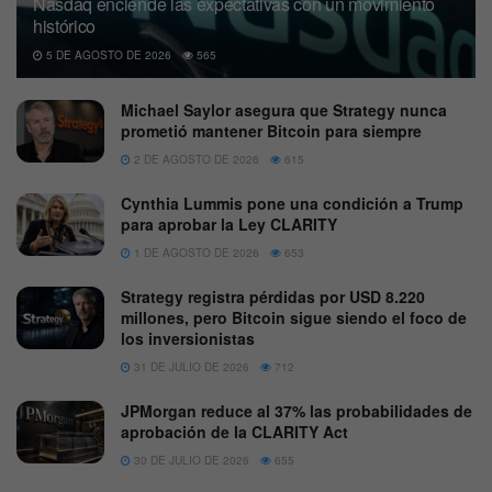
Nasdaq enciende las expectativas con un movimiento
histórico
5 DE AGOSTO DE 2026
565
Michael Saylor asegura que Strategy nunca
prometió mantener Bitcoin para siempre
2 DE AGOSTO DE 2026
615
Cynthia Lummis pone una condición a Trump
para aprobar la Ley CLARITY
1 DE AGOSTO DE 2026
653
Strategy registra pérdidas por USD 8.220
millones, pero Bitcoin sigue siendo el foco de
los inversionistas
31 DE JULIO DE 2026
712
JPMorgan reduce al 37% las probabilidades de
aprobación de la CLARITY Act
30 DE JULIO DE 2026
655