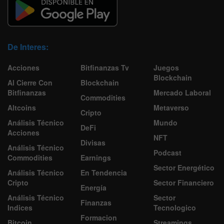
De Interes:
Acciones
Bitfinanzas Tv
Juegos
Blockchain
Al Cierre Con
Blockchain
Bitfinanzas
Mercado Laboral
Commodities
Altcoins
Metaverso
Cripto
Análisis Técnico
Mundo
DeFi
Acciones
NFT
Divisas
Análisis Técnico
Podcast
Commodities
Earnings
Sector Energético
Análisis Técnico
En Tendencia
Cripto
Sector Financiero
Energía
Análisis Técnico
Sector
Finanzas
Indices
Tecnologico
Formacion
Bitcoin
Streamings