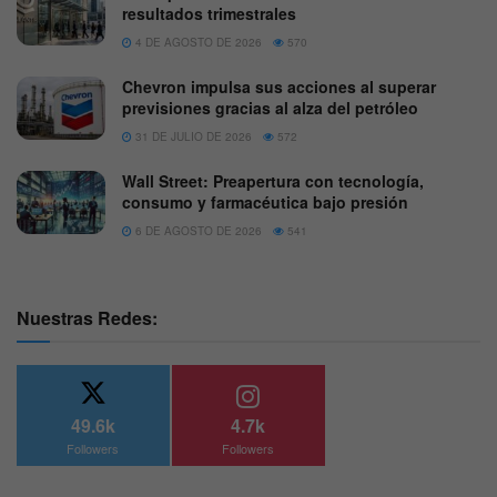
resultados trimestrales
4 DE AGOSTO DE 2026
570
Chevron impulsa sus acciones al superar
previsiones gracias al alza del petróleo
31 DE JULIO DE 2026
572
Wall Street: Preapertura con tecnología,
consumo y farmacéutica bajo presión
6 DE AGOSTO DE 2026
541
Nuestras Redes:
49.6k
4.7k
Followers
Followers