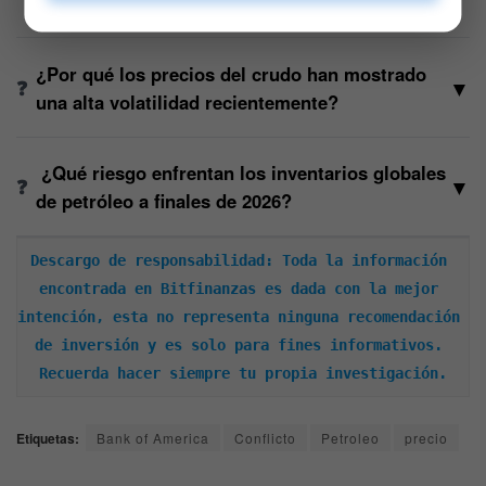
Bank of America para el precio del petróleo?
¿Por qué los precios del crudo han mostrado
▼
una alta volatilidad recientemente?
¿Qué riesgo enfrentan los inventarios globales
▼
de petróleo a finales de 2026?
Descargo de responsabilidad: Toda la información 
encontrada en Bitfinanzas es dada con la mejor 
intención, esta no representa ninguna recomendación 
de inversión y es solo para fines informativos. 
Recuerda hacer siempre tu propia investigación.
Etiquetas:
Bank of America
Conflicto
Petroleo
precio