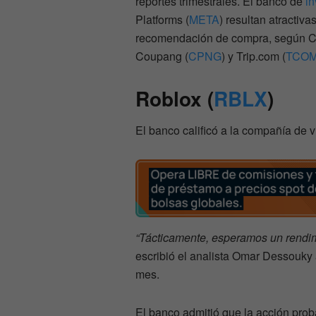
reportes trimestrales. El banco de
in
Platforms (
META
) resultan atractiv
recomendación de compra, según C
Coupang (
CPNG
) y Trip.com (
TCO
Roblox (
RBLX
)
El banco calificó a la compañía de
“Tácticamente, esperamos un rendim
escribió el analista Omar Dessouky 
mes.
El banco admitió que la acción pro