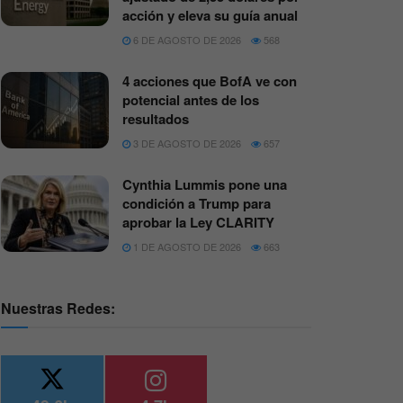
acción y eleva su guía anual
6 DE AGOSTO DE 2026
568
4 acciones que BofA ve con
potencial antes de los
resultados
3 DE AGOSTO DE 2026
657
Cynthia Lummis pone una
condición a Trump para
aprobar la Ley CLARITY
1 DE AGOSTO DE 2026
663
Nuestras Redes: