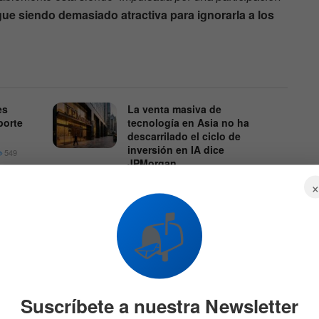
gue siendo demasiado atractiva para ignorarla a los
es
La venta masiva de
porte
tecnología en Asia no ha
descarrilado el ciclo de
inversión en IA dice
549
JPMorgan
7 DE AGOSTO DE 2026
549
📬
o que va del año
hasta el cierre del viernes.
Suscríbete a nuestra Newsletter