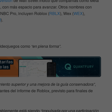
versión
de Wall Street indicó que compañías como Meta
as, con más espacio para avanzar. Otros nombres con
NBC Pro, incluyen Roblox (
RBLX
), Wex (
WEX
),
M
).
 videojuegos como
“en plena forma”
.
iento superior y una mejora de la guía conservadora”
,
antes del informe de Roblox, previsto para finales de
bablemente está siendo
“impulsada por una participación