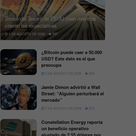
Bonos del Tesoro de EEUU caen mientras
crecen las expectativas
3 DE AGOSTO DE 2026
597
¿Bitcoin puede caer a 50.000
USD? Este dato es el que
preocupa
3 DE AGOSTO DE 2026
626
Jamie Dimon advirtió a Wall
Street: “Alguien perturbará el
mercado”
7 DE AGOSTO DE 2026
572
Constellation Energy reporta
un beneficio operativo
ajustado de 2,55 dólares por