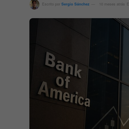
Escrito por
Sergio Sánchez
10 meses atrás
E