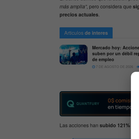
más amplia”
, pero considera que
si
precios actuales
.
Articulos
de interes
Mercado hoy: Accion
suben por un débil re
de empleo
7 DE AGOSTO DE 2026
Las acciones han
subido 121% en l