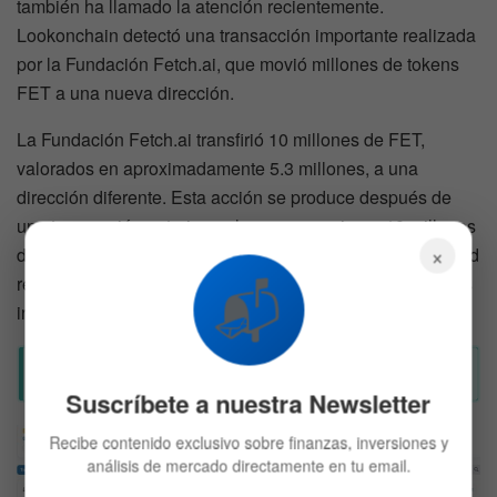
también ha llamado la atención recientemente.
Lookonchain detectó una transacción importante realizada
por la Fundación Fetch.ai, que movió millones de tokens
FET a una nueva dirección.
La Fundación Fetch.ai transfirió 10 millones de FET,
valorados en aproximadamente 5.3 millones, a una
dirección diferente. Esta acción se produce después de
una transacción anterior en la que se enviaron 10 millones
×
de FET a Binance el 26 de octubre de 2022. Esta actividad
📬
resalta el dinamismo y el desarrollo continuo de proyectos
innovadores en el espacio de las criptomonedas.
Suscríbete a nuestra Newsletter
Recibe contenido exclusivo sobre finanzas, inversiones y
análisis de mercado directamente en tu email.