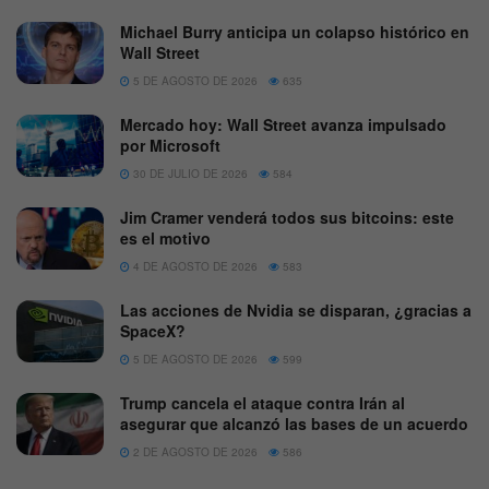
Michael Burry anticipa un colapso histórico en
Wall Street
5 DE AGOSTO DE 2026
635
Mercado hoy: Wall Street avanza impulsado
por Microsoft
30 DE JULIO DE 2026
584
Jim Cramer venderá todos sus bitcoins: este
es el motivo
4 DE AGOSTO DE 2026
583
Las acciones de Nvidia se disparan, ¿gracias a
SpaceX?
5 DE AGOSTO DE 2026
599
Trump cancela el ataque contra Irán al
asegurar que alcanzó las bases de un acuerdo
2 DE AGOSTO DE 2026
586