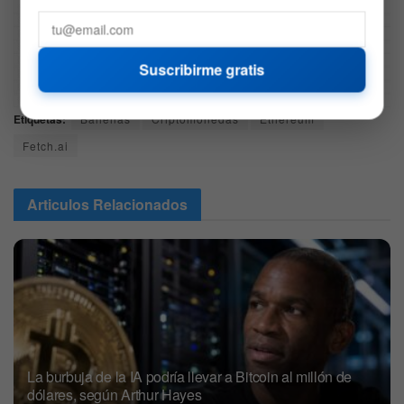
Suscribirme gratis
Etiquetas:
Ballenas
Criptomonedas
Ethereum
Fetch.ai
Articulos
Relacionados
La burbuja de la IA podría llevar a Bitcoin al millón de
dólares, según Arthur Hayes