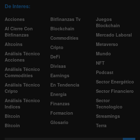
De Interes:
Acciones
Bitfinanzas Tv
Juegos
Blockchain
Al Cierre Con
Blockchain
Bitfinanzas
Mercado Laboral
Commodities
Altcoins
Metaverso
Cripto
Análisis Técnico
Mundo
DeFi
Acciones
NFT
Divisas
Análisis Técnico
Podcast
Commodities
Earnings
Sector Energético
Análisis Técnico
En Tendencia
Cripto
Sector Financiero
Energía
Análisis Técnico
Sector
Finanzas
Indices
Tecnologico
Formacion
Bitcoin
Streamings
Glosario
Bitcoin
Terra