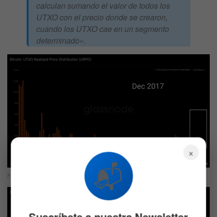
calculan sumando el valor de todos los
UTXO con el precio donde se crearon,
cuando los UTXO cae en un segmento
determinado».
×
📬
Fuente: Glassnode
Suscríbete a nuestra Newsletter