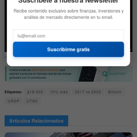
Recibe contenido exclusivo sobre finanzas, inversiones y
análisis de mercado directamente en tu email.
Suscribirme gratis
Fuente: Glassnode
Etiquetas:
$18.000
10% más
2017 vs 2020
Bitcoin
URDP
UTXO
Articulos
Relacionados