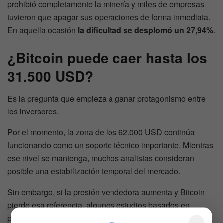
prohibió completamente la minería y miles de empresas
tuvieron que apagar sus operaciones de forma inmediata.
En aquella ocasión
la dificultad se desplomó un 27,94%
.
¿Bitcoin puede caer hasta los
31.500 USD?
Es la pregunta que empieza a ganar protagonismo entre
los inversores.
Por el momento, la zona de los 62.000 USD continúa
funcionando como un soporte técnico importante. Mientras
ese nivel se mantenga, muchos analistas consideran
posible una estabilización temporal del mercado.
Sin embargo, si la presión vendedora aumenta y Bitcoin
pierde esa referencia, algunos estudios basados en
perfiles históricos de volumen sitúan la siguiente gran
×