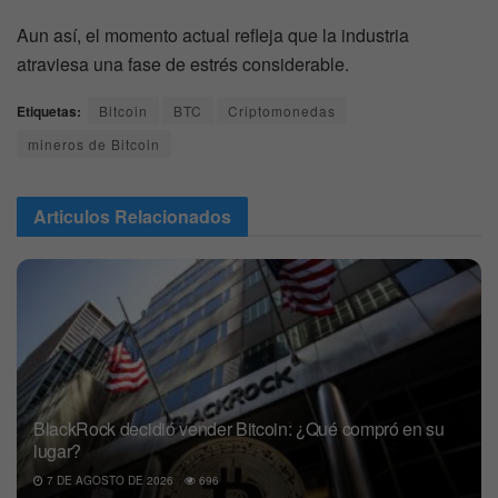
Aun así, el momento actual refleja que la industria
atraviesa una fase de estrés considerable.
Etiquetas:
Bitcoin
BTC
Criptomonedas
mineros de Bitcoin
Articulos
Relacionados
BlackRock decidió vender Bitcoin: ¿Qué compró en su
lugar?
7 DE AGOSTO DE 2026
696