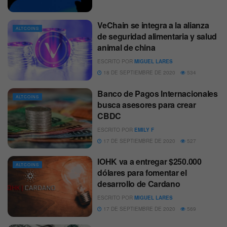
VeChain se integra a la alianza
ALTCOINS
de seguridad alimentaria y salud
animal de china
ESCRITO POR
MIGUEL LARES
18 DE SEPTIEMBRE DE 2020
534
Banco de Pagos Internacionales
ALTCOINS
busca asesores para crear
CBDC
ESCRITO POR
EMILY F
17 DE SEPTIEMBRE DE 2020
527
IOHK va a entregar $250.000
ALTCOINS
dólares para fomentar el
desarrollo de Cardano
ESCRITO POR
MIGUEL LARES
17 DE SEPTIEMBRE DE 2020
569