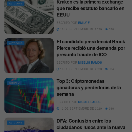
Kraken es la primera exchange
ALTCOINS
que recibe estatuto bancario en
EEUU
ESCRITO POR
EMILY F
16 DE SEPTIEMBRE DE 2020
530
El candidato presidencial Brock
ALTCOINS
Pierce recibió una demanda por
presunto fraude de ICO
ESCRITO POR
MIBELIS RAMOS
16 DE SEPTIEMBRE DE 2020
534
Top 3: Criptomonedas
CRIPTO
ganadoras y perdedoras de la
semana
ESCRITO POR
MIGUEL LARES
12 DE SEPTIEMBRE DE 2020
540
DFA: Confusión entre los
ALTCOINS
ciudadanos rusos ante la nueva