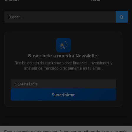
📬
Suscríbete a nuestra Newsletter
Recibe contenido exclusivo sobre finanzas, inversiones y
análisis de mercado directamente en tu email.
Suscribirme
Acerca de nosotros
Politica Editorial
Nuestro Equipo
Este sitio web utiliza cookies. Al continuar utilizando este sitio web,