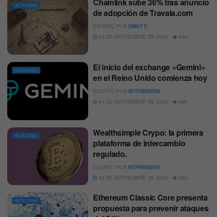
Chainlink sube 36% tras anuncio
ALTCOINS
de adopción de Travala.com
ESCRITO POR
EMILY F
24 DE SEPTIEMBRE DE 2020
540
El inicio del exchange «Gemini»
ALTCOINS
en el Reino Unido comienza hoy
ESCRITO POR
BITFINANZAS
24 DE SEPTIEMBRE DE 2020
666
Wealthsimple Crypo: la primera
ALTCOINS
plataforma de intercambio
regulado.
ESCRITO POR
BITFINANZAS
22 DE SEPTIEMBRE DE 2020
568
Ethereum Classic Core presenta
ALTCOINS
propuesta para prevenir ataques