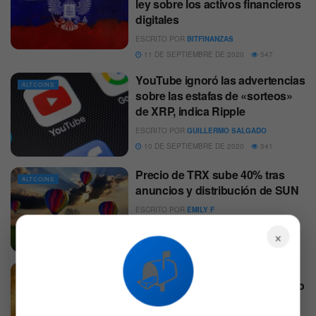
ley sobre los activos financieros
digitales
ESCRITO POR
BITFINANZAS
11 DE SEPTIEMBRE DE 2020
547
YouTube ignoró las advertencias
ALTCOINS
sobre las estafas de «sorteos»
de XRP, indica Ripple
ESCRITO POR
GUILLERMO SALGADO
10 DE SEPTIEMBRE DE 2020
541
Precio de TRX sube 40% tras
ALTCOINS
anuncios y distribución de SUN
ESCRITO POR
EMILY F
2 DE SEPTIEMBRE DE 2020
564
×
📬
Pornhub añade a Bitcoin y
ALTCOINS
Litecoin como opciones de pago
ESCRITO POR
EMILY F