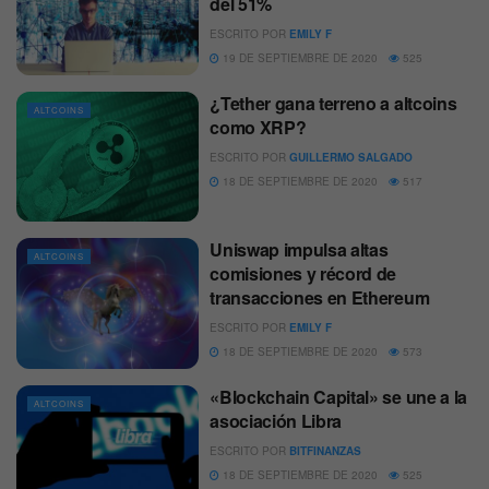
del 51%
ESCRITO POR
EMILY F
19 DE SEPTIEMBRE DE 2020
525
¿Tether gana terreno a altcoins
ALTCOINS
como XRP?
ESCRITO POR
GUILLERMO SALGADO
18 DE SEPTIEMBRE DE 2020
517
Uniswap impulsa altas
ALTCOINS
comisiones y récord de
transacciones en Ethereum
ESCRITO POR
EMILY F
18 DE SEPTIEMBRE DE 2020
573
«Blockchain Capital» se une a la
ALTCOINS
asociación Libra
ESCRITO POR
BITFINANZAS
18 DE SEPTIEMBRE DE 2020
525