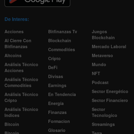
De Interes:
Acciones
Bitfinanzas Tv
Juegos
Blockchain
Al Cierre Con
Blockchain
Bitfinanzas
Mercado Laboral
Commodities
Altcoins
Metaverso
Cripto
Análisis Técnico
Mundo
DeFi
Acciones
NFT
Divisas
Análisis Técnico
Podcast
Commodities
Earnings
Sector Energético
Análisis Técnico
En Tendencia
Cripto
Sector Financiero
Energía
Análisis Técnico
Sector
Finanzas
Indices
Tecnologico
Formacion
Bitcoin
Streamings
Glosario
Bitcoin
Terra