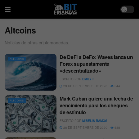
Altcoins
Noticias de otras criptomonedas.
De DeFi a DeFo: Waves lanza un
ALTCOINS
Forex supuestamente
«descentralizado»
ESCRITO POR
EMILY F
29 DE SEPTIEMBRE DE 2020
544
Mark Cuban quiere una fecha de
ALTCOINS
vencimiento para los cheques
de estímulo
ESCRITO POR
MIBELIS RAMOS
28 DE SEPTIEMBRE DE 2020
538