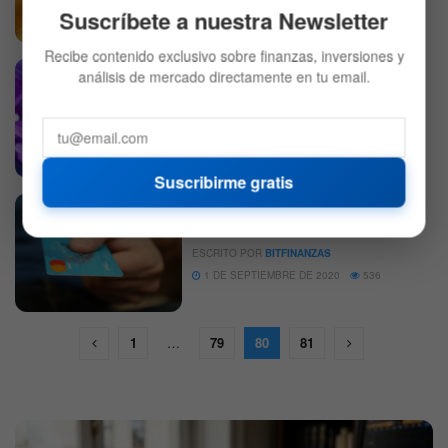
2 DE SEPTIEMBRE DE 2020
534
Suscríbete a nuestra Newsletter
Recibe contenido exclusivo sobre finanzas, inversiones y
EMURGO anuncia nuevo
análisis de mercado directamente en tu email.
DEFI
desarrollo «ORACLE CORE»
para la era Goguen de Cardano
ESCRITO POR
MIGUEL LARES
1 DE SEPTIEMBRE DE 2020
537
Suscribirme gratis
Bitcoin Cash y Litecoin se unen
ALTCOINS
a Revolut.
ESCRITO POR
BITFINANZAS
1 DE SEPTIEMBRE DE 2020
536
1
…
79
80
81