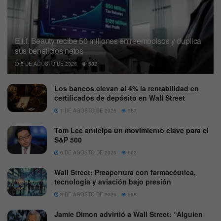
E.l.f. Beauty recibe 50 millones en reembolsos y duplica
sus beneficios netos
5 DE AGOSTO DE 2026
582
Los bancos elevan al 4% la rentabilidad en
certificados de depósito en Wall Street
1 DE AGOSTO DE 2026
587
Tom Lee anticipa un movimiento clave para el
S&P 500
6 DE AGOSTO DE 2026
602
Wall Street: Preapertura con farmacéutica,
tecnología y aviación bajo presión
3 DE AGOSTO DE 2026
598
Jamie Dimon advirtió a Wall Street: “Alguien