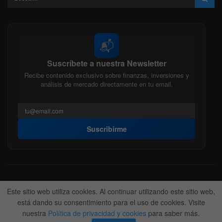
📬
Suscríbete a nuestra Newsletter
Recibe contenido exclusivo sobre finanzas, inversiones y
análisis de mercado directamente en tu email.
Suscribirme
Acerca de nosotros
Politica Editorial
Nuestro Equipo
Este sitio web utiliza cookies. Al continuar utilizando este sitio web,
Contactanos
Anunciate
está dando su consentimiento para el uso de cookies. Visite
nuestra
Política de privacidad y cookies
para saber más.
© 2022-2026
BitFinanzas
- Hecho por
Team DM. 😎