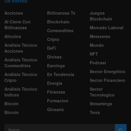
De Interes:
Acciones
Bitfinanzas Tv
Juegos
Blockchain
Al Cierre Con
Blockchain
Bitfinanzas
Mercado Laboral
Commodities
Altcoins
Metaverso
Cripto
Análisis Técnico
Mundo
DeFi
Acciones
NFT
Divisas
Análisis Técnico
Podcast
Commodities
Earnings
Sector Energético
Análisis Técnico
En Tendencia
Cripto
Sector Financiero
Energía
Análisis Técnico
Sector
Finanzas
Indices
Tecnologico
Formacion
Bitcoin
Streamings
Glosario
Bitcoin
Terra