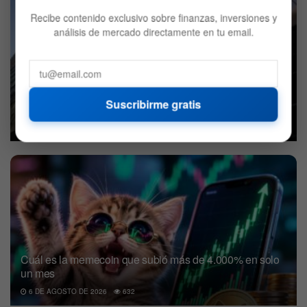
Recibe contenido exclusivo sobre finanzas, inversiones y
análisis de mercado directamente en tu email.
BlackRock decidió vender Bitcoin: ¿Qué compró en su
Suscribirme gratis
lugar?
7 DE AGOSTO DE 2026
680
Cuál es la memecoin que subió más de 4.000% en solo
un mes
6 DE AGOSTO DE 2026
632