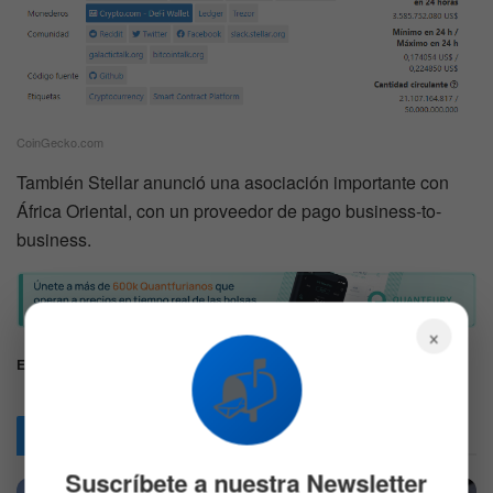
CoinGecko.com
También Stellar anunció una asociación importante con
África Oriental, con un proveedor de pago business-to-
business.
×
📬
Etiquetas:
altcoins
Protocolo 15
Stellar Lumens
XLM
Articulos
Relacionados
Suscríbete a nuestra Newsletter