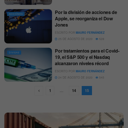
Por la división de acciones de
ACCIONES
Apple, se reorganiza el Dow
Jones
ESCRITO POR
MAURO FERNÁNDEZ
25 DE AGOSTO DE 2020
528
Por tratamientos para el Covid-
DIVISAS
19, el S&P 500 y el Nasdaq
alcanzaron niveles récord
ESCRITO POR
MAURO FERNÁNDEZ
24 DE AGOSTO DE 2020
545
1
…
14
15