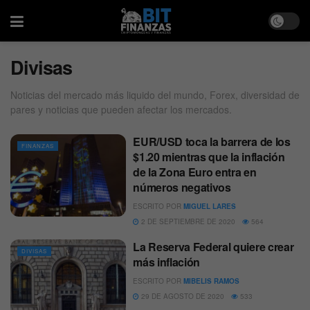
Divisas
Noticias del mercado más liquido del mundo, Forex, diversidad de
pares y noticias que pueden afectar los mercados.
EUR/USD toca la barrera de los
FINANZAS
$1.20 mientras que la inflación
de la Zona Euro entra en
números negativos
ESCRITO POR
MIGUEL LARES
2 DE SEPTIEMBRE DE 2020
564
La Reserva Federal quiere crear
DIVISAS
más inflación
ESCRITO POR
MIBELIS RAMOS
29 DE AGOSTO DE 2020
533