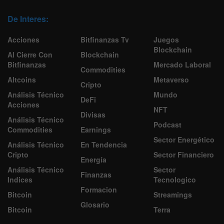
De Interes:
Acciones
Bitfinanzas Tv
Juegos
Blockchain
Al Cierre Con
Blockchain
Bitfinanzas
Mercado Laboral
Commodities
Altcoins
Metaverso
Cripto
Análisis Técnico
Mundo
DeFi
Acciones
NFT
Divisas
Análisis Técnico
Podcast
Commodities
Earnings
Sector Energético
Análisis Técnico
En Tendencia
Cripto
Sector Financiero
Energía
Análisis Técnico
Sector
Finanzas
Indices
Tecnologico
Formacion
Bitcoin
Streamings
Glosario
Bitcoin
Terra