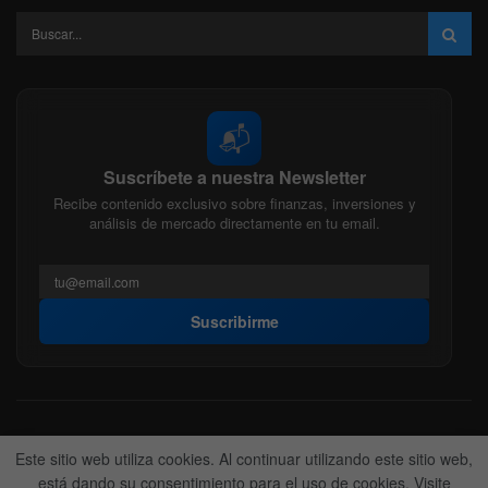
📬
Suscríbete a nuestra Newsletter
Recibe contenido exclusivo sobre finanzas, inversiones y
análisis de mercado directamente en tu email.
Suscribirme
Acerca de nosotros
Politica Editorial
Nuestro Equipo
Este sitio web utiliza cookies. Al continuar utilizando este sitio web,
Contactanos
Anunciate
está dando su consentimiento para el uso de cookies. Visite