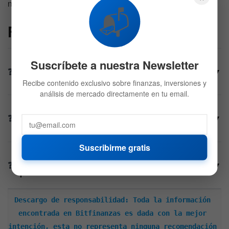
negativo.
📬
FAQs
Suscríbete a nuestra Newsletter
¿Cómo fue el debut bursátil de Cerebras en el
▼
mercado Nasdaq?
Recibe contenido exclusivo sobre finanzas, inversiones y
análisis de mercado directamente en tu email.
¿Qué ventaja técnica diferencia a los chips de
▼
Cerebras de la competencia?
Suscribirme gratis
¿Cuáles son los principales riesgos financieros
▼
que enfrentan los inversionistas de la firma?
Descargo de responsabilidad: Toda la información 
encontrada en Bitfinanzas es dada con la mejor 
intención, esta no representa ninguna recomendación 