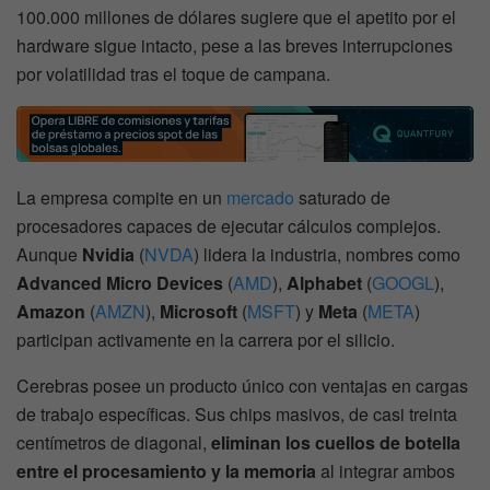
100.000 millones de dólares sugiere que el apetito por el
hardware sigue intacto, pese a las breves interrupciones
por volatilidad tras el toque de campana.
La empresa compite en un
mercado
saturado de
procesadores capaces de ejecutar cálculos complejos.
Aunque
Nvidia
(
NVDA
) lidera la industria, nombres como
Advanced Micro Devices
(
AMD
),
Alphabet
(
GOOGL
),
Amazon
(
AMZN
),
Microsoft
(
MSFT
) y
Meta
(
META
)
participan activamente en la carrera por el silicio.
Cerebras posee un producto único con ventajas en cargas
de trabajo específicas. Sus chips masivos, de casi treinta
centímetros de diagonal,
eliminan los cuellos de botella
entre el procesamiento y la memoria
al integrar ambos