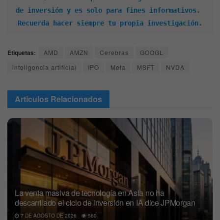
de inversión y es solo para fines informativos. 
Recuerda hacer siempre tu propia investigación.
Etiquetas:
AMD
AMZN
Cerebras
GOOGL
inteligencia artificial
IPO
Meta
MSFT
NVDA
Articulos
Relacionados
La venta masiva de tecnología en Asia no ha
descarrilado el ciclo de inversión en IA dice JPMorgan
7 DE AGOSTO DE 2026
560