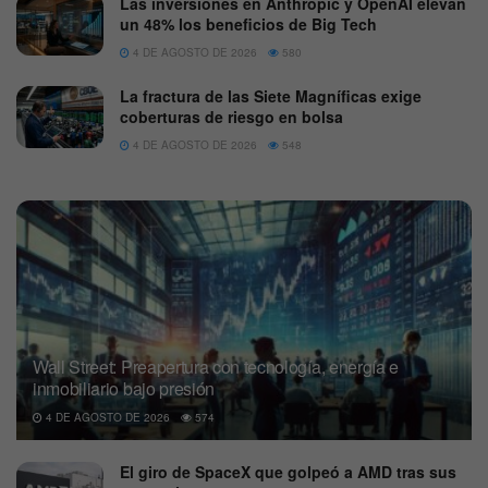
Las inversiones en Anthropic y OpenAI elevan
un 48% los beneficios de Big Tech
4 DE AGOSTO DE 2026
580
La fractura de las Siete Magníficas exige
coberturas de riesgo en bolsa
4 DE AGOSTO DE 2026
548
Wall Street: Preapertura con tecnología, energía e
inmobiliario bajo presión
4 DE AGOSTO DE 2026
574
El giro de SpaceX que golpeó a AMD tras sus