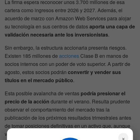
La firma espera reconocer unos 3.700 millones de esa
cartera como ingresos entre 2026 y 2027. Además, el
acuerdo de marzo con Amazon Web Services para alojar
su tecnología en sus centros de datos
aporta una capa de
validación necesaria ante los inversionistas
.
Sin embargo, la estructura accionaria presenta riesgos.
Existen 185 millones de
acciones
Clase B en manos de
socios internos con un poder de voto superior. A partir de
agosto, estos socios podrán
convertir y vender sus
títulos en el mercado público
.
Esta posible avalancha de ventas
podría presionar el
precio de la acción
durante el verano. Resulta prudente
observar el comportamiento del mercado tras la
publicación de los próximos resultados trimestrales antes
de tomar posiciones definitivas en un activo que, aunque
veloz en el procesamiento, todavía opera en terreno
×