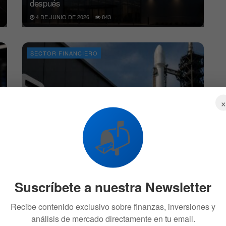
después
4 DE JUNIO DE 2026
843
SECTOR FINANCIERO
📬
SpaceX revela su arma secreta para la IPO:
el factor tras su valoración de 2 billones
26 DE ABRIL DE 2026
853
Suscríbete a nuestra Newsletter
BLOCKCHAIN
Recibe contenido exclusivo sobre finanzas, inversiones y
análisis de mercado directamente en tu email.