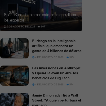
SpaceX se desploma: esto es lo que dicen
los expertos
5 DE AGOSTO DE 2026
607
El riesgo en la inteligencia
artificial que amenaza un
gasto de 4 billones de dólares
4 DE AGOSTO DE 2026
545
Las inversiones en Anthropic
y OpenAI elevan un 48% los
beneficios de Big Tech
4 DE AGOSTO DE 2026
574
Jamie Dimon advirtió a Wall
Street: “Alguien perturbará el
mercado”