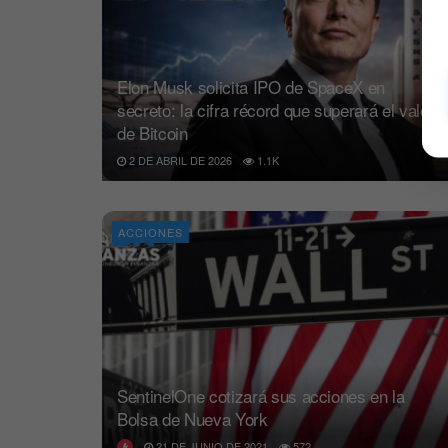
Elon Musk solicita IPO de SpaceX en
secreto: la cifra récord que superará el valor
de Bitcoin
2 DE ABRIL DE 2026
1.1K
ACCIONES
SentinelOne cotizará sus acciones en la
Bolsa de Nueva York
21 DE JUNIO DE 2021
572