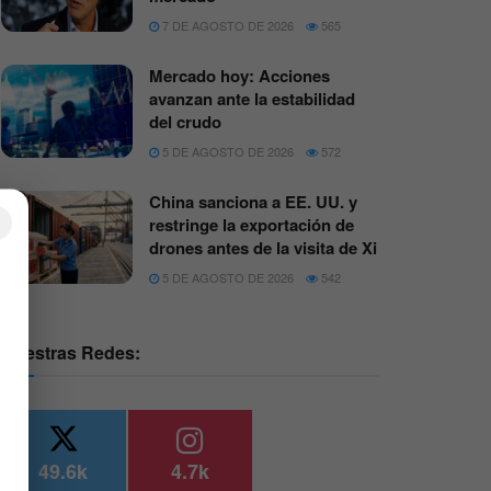
7 DE AGOSTO DE 2026
565
Mercado hoy: Acciones
avanzan ante la estabilidad
del crudo
5 DE AGOSTO DE 2026
572
China sanciona a EE. UU. y
×
restringe la exportación de
drones antes de la visita de Xi
5 DE AGOSTO DE 2026
542
Nuestras Redes:
49.6k
4.7k