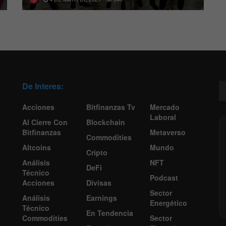
De Interes:
Acciones
Bitfinanzas Tv
Mercado
Laboral
Al Cierre Con
Blockchain
Bitfinanzas
Metaverso
Commodities
Altcoins
Mundo
Cripto
Análisis
NFT
DeFi
Técnico
Podcast
Acciones
Divisas
Sector
Análisis
Earnings
Energético
Técnico
En Tendencia
Commodities
Sector