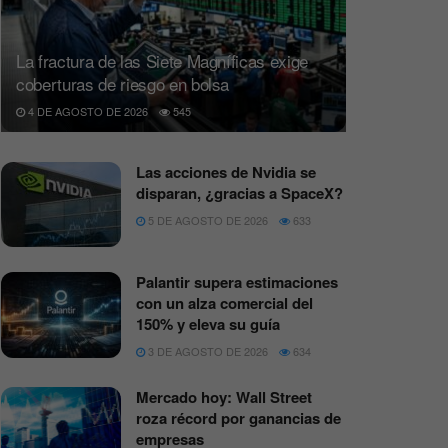
La fractura de las Siete Magníficas exige
coberturas de riesgo en bolsa
4 DE AGOSTO DE 2026
545
Las acciones de Nvidia se
disparan, ¿gracias a SpaceX?
5 DE AGOSTO DE 2026
633
Palantir supera estimaciones
con un alza comercial del
150% y eleva su guía
3 DE AGOSTO DE 2026
634
Mercado hoy: Wall Street
roza récord por ganancias de
empresas