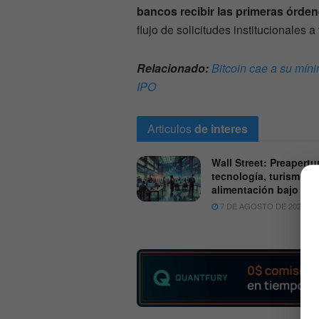
bancos recibir las primeras órde
flujo de solicitudes institucionales 
Relacionado:
Bitcoin cae a su míni
IPO
Articulos
de interes
Wall Street: Preapertu
tecnología, turismo y
alimentación bajo pre
7 DE AGOSTO DE 2026