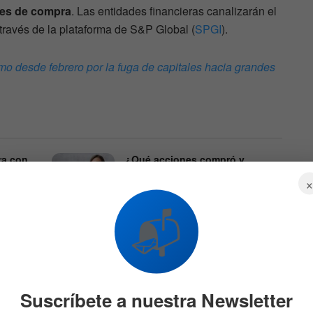
nes de compra
. Las entidades financieras canalizarán el
a través de la plataforma de S&P Global (
SPGI
).
mo desde febrero por la fuga de capitales hacia grandes
ra con
¿Qué acciones compró y
vendió Cathie Wood
sión
últimamente? Hay una gran
sorpresa
546
📬
6 DE AGOSTO DE 2026
635
Suscríbete a nuestra Newsletter