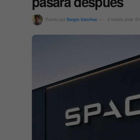
pasará después
Escrito por
Sergio Sánchez
2 meses atrás
E