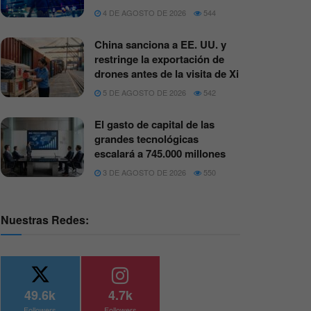
4 DE AGOSTO DE 2026
544
China sanciona a EE. UU. y
restringe la exportación de
drones antes de la visita de Xi
5 DE AGOSTO DE 2026
542
El gasto de capital de las
grandes tecnológicas
escalará a 745.000 millones
3 DE AGOSTO DE 2026
550
Nuestras Redes:
49.6k
4.7k
Followers
Followers