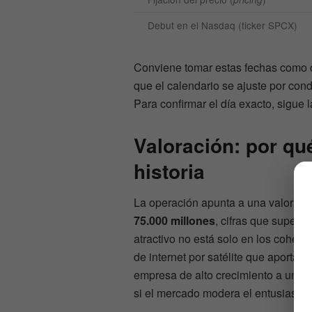
Debut en el Nasdaq (ticker SPCX)
Conviene tomar estas fechas como o
que el calendario se ajuste por con
Para confirmar el día exacto, sigue 
Valoración: por qu
historia
La operación apunta a una valoraci
75.000 millones
, cifras que supera
atractivo no está solo en los cohete
de internet por satélite que aporta 
empresa de alto crecimiento a una va
si el mercado modera el entusiasmo, 