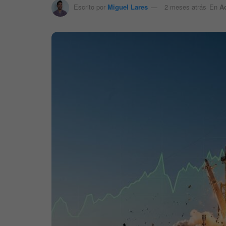
Escrito por
Miguel Lares
2 meses atrás
En
A