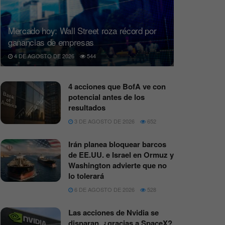
Mercado hoy: Wall Street roza récord por
ganancias de empresas
4 DE AGOSTO DE 2026
544
4 acciones que BofA ve con
potencial antes de los
resultados
3 DE AGOSTO DE 2026
652
Irán planea bloquear barcos
de EE.UU. e Israel en Ormuz y
Washington advierte que no
lo tolerará
6 DE AGOSTO DE 2026
528
Las acciones de Nvidia se
disparan, ¿gracias a SpaceX?