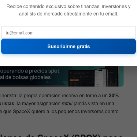
Recibe contenido exclusivo sobre finanzas, inversiones y
análisis de mercado directamente en tu email.
más
¿Qué acciones compró y
 primer
vendió Cathie Wood
de su
últimamente? Hay una gran
sorpresa
Suscribirme gratis
522
6 DE AGOSTO DE 2026
582
inorista: la propia operación reserva en torno a un
30%
ristas
, la mayor asignación
retail
jamás vista en una
e que SpaceX quiere a los pequeños inversores dentro