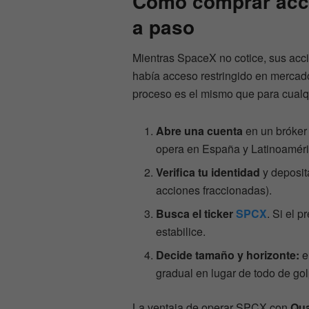
Cómo comprar acc
a paso
Mientras SpaceX no cotice, sus acc
había acceso restringido en mercado
proceso es el mismo que para cualq
Abre una cuenta
en un bróker
opera en España y Latinoaméric
Verifica tu identidad
y deposit
acciones fraccionadas).
Busca el ticker
SPCX
. Si el 
estabilice.
Decide tamaño y horizonte:
e
gradual en lugar de todo de gol
La ventaja de operar SPCX con
Qua