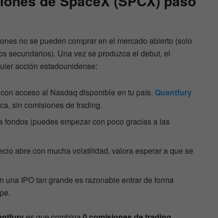
iones de SpaceX (SPCX) paso
iones no se pueden comprar en el mercado abierto (solo
s secundarios). Una vez se produzca el debut, el
uier acción estadounidense:
 con acceso al Nasdaq disponible en tu país.
Quantfury
a, sin comisiones de trading.
a fondos (puedes empezar con poco gracias a las
precio abre con mucha volatilidad, valora esperar a que se
n una IPO tan grande es razonable entrar de forma
pe.
ntfury
es que combina
0 comisiones de trading
,