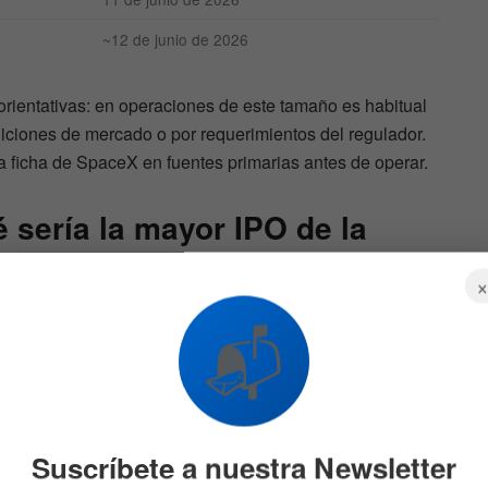
~12 de junio de 2026
rientativas: en operaciones de este tamaño es habitual
diciones de mercado o por requerimientos del regulador.
la ficha de SpaceX en fuentes primarias antes de operar.
é sería la mayor IPO de la
ón de entre
1,75 y 2 billones de dólares
y a captar hasta
📬
rían ampliamente la salida de Saudi Aramco en 2019. El
s reutilizables: el grueso del negocio es
Starlink
, la red
ingresos recurrentes y crecientes. Aun así, comprar una
loración tan exigente desde el primer día implica riesgo:
el precio puede corregir con fuerza tras el estreno.
Suscríbete a nuestra Newsletter