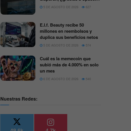
5 DE AGOSTO DE 2026
627
E.l.f. Beauty recibe 50
millones en reembolsos y
duplica sus beneficios netos
5 DE AGOSTO DE 2026
574
Cuál es la memecoin que
subió más de 4.000% en solo
un mes
6 DE AGOSTO DE 2026
540
Nuestras Redes:
49.6k
4.7k