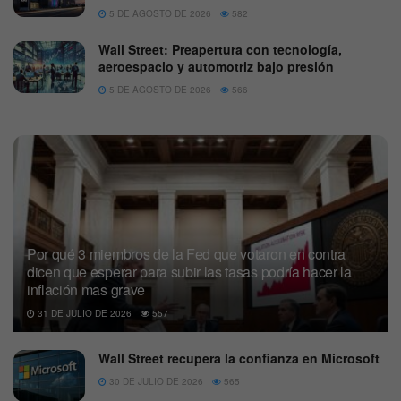
5 DE AGOSTO DE 2026
582
Wall Street: Preapertura con tecnología,
aeroespacio y automotriz bajo presión
5 DE AGOSTO DE 2026
566
Por qué 3 miembros de la Fed que votaron en contra
dicen que esperar para subir las tasas podría hacer la
inflación mas grave
31 DE JULIO DE 2026
557
Wall Street recupera la confianza en Microsoft
30 DE JULIO DE 2026
565