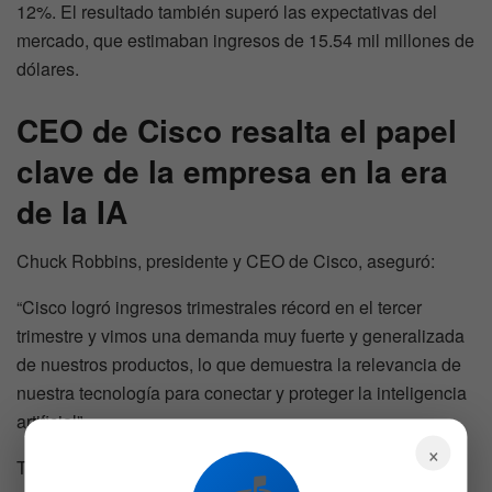
12%. El resultado también superó las expectativas del
mercado, que estimaban ingresos de 15.54 mil millones de
dólares.
CEO de Cisco resalta el papel
clave de la empresa en la era
de la IA
Chuck Robbins, presidente y CEO de Cisco, aseguró:
“Cisco logró ingresos trimestrales récord en el tercer
trimestre y vimos una demanda muy fuerte y generalizada
de nuestros productos, lo que demuestra la relevancia de
nuestra tecnología para conectar y proteger la inteligencia
artificial”.
×
También agregó: