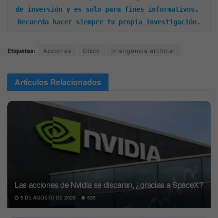
de inversión y es solo para fines informativos. 
Recuerda hacer siempre tu propia investigación.
Etiquetas:
Acciones
Cisco
inteligencia artificial
Articulos
Relacionados
Las acciones de Nvidia se disparan, ¿gracias a SpaceX?
5 DE AGOSTO DE 2026
595