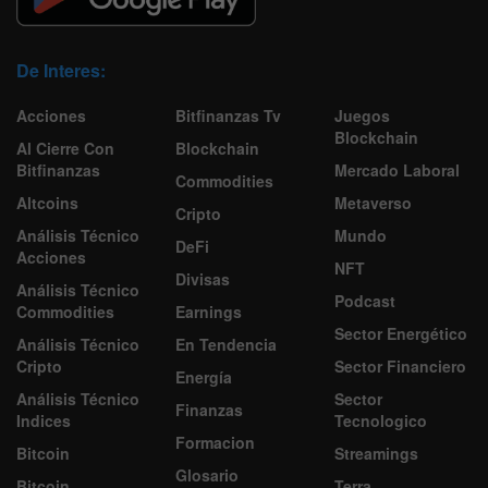
De Interes:
Acciones
Bitfinanzas Tv
Juegos
Blockchain
Al Cierre Con
Blockchain
Bitfinanzas
Mercado Laboral
Commodities
Altcoins
Metaverso
Cripto
Análisis Técnico
Mundo
DeFi
Acciones
NFT
Divisas
Análisis Técnico
Podcast
Commodities
Earnings
Sector Energético
Análisis Técnico
En Tendencia
Cripto
Sector Financiero
Energía
Análisis Técnico
Sector
Finanzas
Indices
Tecnologico
Formacion
Bitcoin
Streamings
Glosario
Bitcoin
Terra