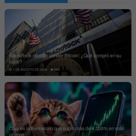
BlackRock decidió vender Bitcoin: ¿Qué compró en su
lugar?
7 DE AGOSTO DE 2026
680
Cuál es la memecoin que subió más de 4.000% en solo
un mes