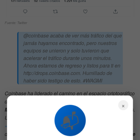
Fuente: Twitter
@coinbase acaba de ver más tráfico del que
jamás hayamos encontrado, pero nuestros
equipos se unieron y solo tuvieron que
acelerar el tráfico durante unos minutos.
Ahora estamos de regreso y listos para ti en
http://drops.coinbase.com. Humillado de
haber sido testigo de esto. #WAGMI
Coinbase ha liderado el camino en el espacio criptográfico
desde principios de año. En enero, se asoció con
×
Mastercard
para facilitar la compra de tokens no fungibles.
📬
Unos días después, el intercambio nombró a
Tobias
«Toby» Lutke
como el miembro más nuevo de su junta
directiva. La semana pasada, Coinbase se asoció con
One