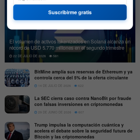
Suscribirme gratis
El volumen de activos tokenizados en Solana alcanza un
récord de USD 5.770 millones en el segundo trimestre
22 DE JULIO DE 2026
581
BitMine amplía sus reservas de Ethereum y ya
controla cerca del 5% de la oferta circulante
14 DE JULIO DE 2026
622
La SEC cierra caso contra NanoBit por fraude
con falsas inversiones en criptomonedas
29 DE JUNIO DE 2026
607
Trump impulsa la computación cuántica y
acelera el debate sobre la seguridad futura de
Bitcoin y las criptomonedas