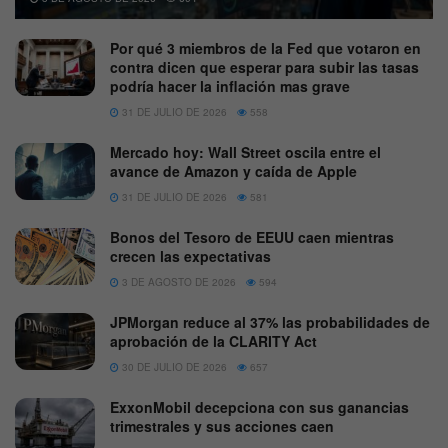
Por qué 3 miembros de la Fed que votaron en
contra dicen que esperar para subir las tasas
podría hacer la inflación mas grave
31 DE JULIO DE 2026
558
Mercado hoy: Wall Street oscila entre el
avance de Amazon y caída de Apple
31 DE JULIO DE 2026
581
Bonos del Tesoro de EEUU caen mientras
crecen las expectativas
3 DE AGOSTO DE 2026
594
JPMorgan reduce al 37% las probabilidades de
aprobación de la CLARITY Act
30 DE JULIO DE 2026
657
ExxonMobil decepciona con sus ganancias
trimestrales y sus acciones caen