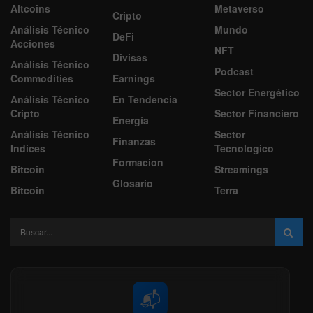
Altcoins
Metaverso
Cripto
Análisis Técnico
Mundo
DeFi
Acciones
NFT
Divisas
Análisis Técnico
Podcast
Commodities
Earnings
Sector Energético
Análisis Técnico
En Tendencia
Cripto
Sector Financiero
Energía
Análisis Técnico
Sector
Finanzas
Indices
Tecnologico
Formacion
Bitcoin
Streamings
Glosario
Bitcoin
Terra
📬