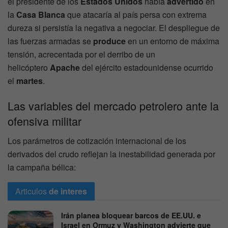
el presidente de los
Estados Unidos
había
advertido
en
la
Casa Blanca
que atacaría al país persa con extrema
dureza si persistía la negativa a negociar. El despliegue de
las fuerzas armadas se
produce
en un entorno de máxima
tensión, acrecentada por el derribo de un
helicóptero
Apache
del ejército estadounidense ocurrido
el
martes
.
Las variables del mercado petrolero ante la
ofensiva militar
Los parámetros de cotización internacional de los
derivados del crudo reflejan la inestabilidad generada por
la campaña bélica:
Articulos
de interes
Irán planea bloquear barcos de EE.UU. e
Israel en Ormuz y Washington advierte que