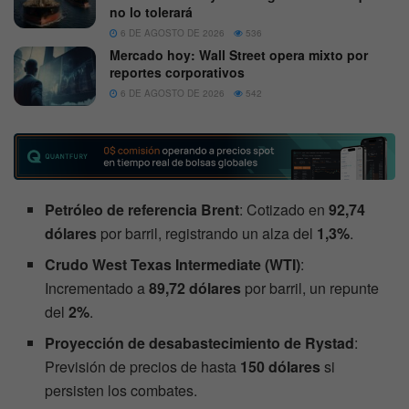
no lo tolerará
6 DE AGOSTO DE 2026
536
Mercado hoy: Wall Street opera mixto por
reportes corporativos
6 DE AGOSTO DE 2026
542
Petróleo de referencia Brent
: Cotizado en
92,74
dólares
por barril, registrando un alza del
1,3%
.
Crudo West Texas Intermediate (WTI)
:
Incrementado a
89,72 dólares
por barril, un repunte
del
2%
.
Proyección de desabastecimiento de Rystad
:
Previsión de precios de hasta
150 dólares
si
persisten los combates.