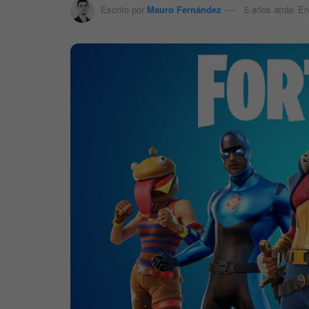
Escrito por
Mauro Fernández
5 años atrás
En