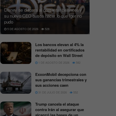
Disney se dispara al presentar balances y
su nuevo CEO busca hacer lo que Iger no
pudo
5 DE AGOSTO DE 2026
528
Los bancos elevan al 4% la
rentabilidad en certificados
de depósito en Wall Street
1 DE AGOSTO DE 2026
582
ExxonMobil decepciona con
sus ganancias trimestrales y
sus acciones caen
31 DE JULIO DE 2026
552
Trump cancela el ataque
contra Irán al asegurar que
alcanzó las bases de un