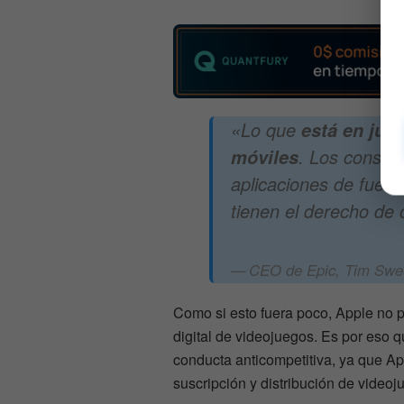
«Lo que
está en jueg
. Los consumi
móviles
aplicaciones de fuent
tienen el derecho de
CEO de Epic, Tim Swe
Como si esto fuera poco, Apple no 
digital de videojuegos. Es por eso
conducta anticompetitiva, ya que Ap
suscripción y distribución de videoj