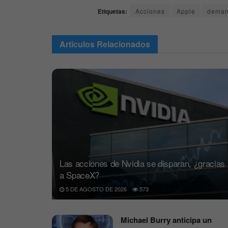
Etiquetas:
Acciones
Apple
dema
Articulos
Relacionados
Las acciones de Nvidia se disparan, ¿gracias
a SpaceX?
5 DE AGOSTO DE 2026
573
Michael Burry anticipa un