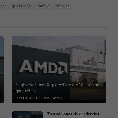
nda
Epic Games
Fortnite
trending
El giro de SpaceX que golpeó a AMD tras sus
ganancias
5 DE AGOSTO DE 2026
563
Tres acciones de dividendos