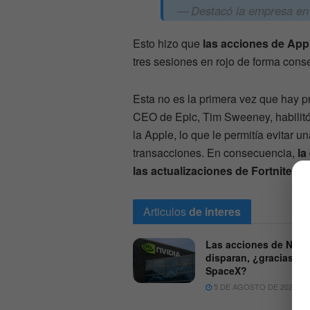
Destacó la empresa en
Esto hizo que
las acciones de Ap
tres sesiones en rojo de forma cons
Esta no es la primera vez que hay
CEO de Epic, Tim Sweeney, habilitó 
la Apple, lo que le permitía evitar
transacciones. En consecuencia,
la
las actualizaciones de Fortnite
.
Articulos
de interes
Las acciones de Nvidi
disparan, ¿gracias a
SpaceX?
5 DE AGOSTO DE 2026