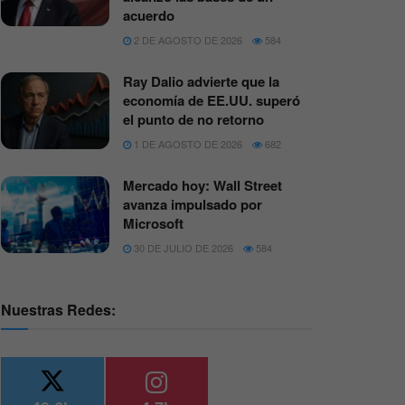
acuerdo
2 DE AGOSTO DE 2026
584
Ray Dalio advierte que la
economía de EE.UU. superó
el punto de no retorno
1 DE AGOSTO DE 2026
682
Mercado hoy: Wall Street
avanza impulsado por
Microsoft
30 DE JULIO DE 2026
584
Nuestras Redes: