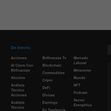
De Interes:
Acciones
Bitfinanzas Tv
Mercado
Laboral
Al Cierre Con
Blockchain
Bitfinanzas
Metaverso
Commodities
Altcoins
Mundo
Cripto
Análisis
NFT
DeFi
Técnico
Podcast
Acciones
Divisas
Sector
Análisis
Earnings
Energético
Técnico
En Tendencia