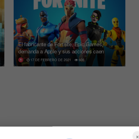
El fabricante de Fortnite, Epic Games,
demanda a Apple y sus acciones caen
17 DE FEBRERO DE 2021
606