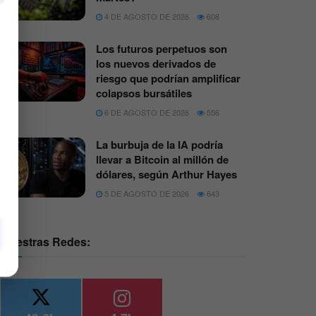
4 DE AGOSTO DE 2026
608
Los futuros perpetuos son
los nuevos derivados de
riesgo que podrían amplificar
colapsos bursátiles
6 DE AGOSTO DE 2026
556
La burbuja de la IA podría
llevar a Bitcoin al millón de
dólares, según Arthur Hayes
5 DE AGOSTO DE 2026
643
Nuestras Redes: