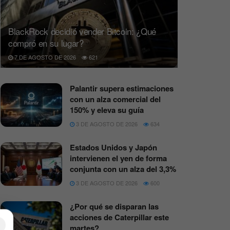
BlackRock decidió vender Bitcoin: ¿Qué
compró en su lugar?
7 DE AGOSTO DE 2026
621
Palantir supera estimaciones
con un alza comercial del
150% y eleva su guía
3 DE AGOSTO DE 2026
634
Estados Unidos y Japón
intervienen el yen de forma
conjunta con un alza del 3,3%
3 DE AGOSTO DE 2026
600
¿Por qué se disparan las
acciones de Caterpillar este
×
martes?