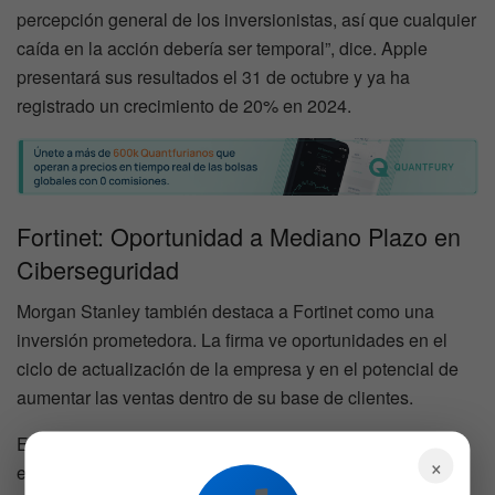
percepción general de los inversionistas, así que cualquier
caída en la acción debería ser temporal”, dice. Apple
presentará sus resultados el 31 de octubre y ya ha
registrado un crecimiento de 20% en 2024.
Fortinet: Oportunidad a Mediano Plazo en
Ciberseguridad
Morgan Stanley también destaca a Fortinet como una
inversión prometedora. La firma ve oportunidades en el
ciclo de actualización de la empresa y en el potencial de
aumentar las ventas dentro de su base de clientes.
En el corto plazo, los datos muestran una demanda
×
estable para Fortinet, sin signos de renovaciones