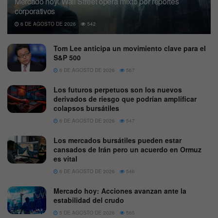
Mercado hoy: Wall Street opera mixto por reportes
corporativos
6 DE AGOSTO DE 2026
542
Tom Lee anticipa un movimiento clave para el
S&P 500
6 DE AGOSTO DE 2026
567
Los futuros perpetuos son los nuevos
derivados de riesgo que podrían amplificar
colapsos bursátiles
6 DE AGOSTO DE 2026
547
Los mercados bursátiles pueden estar
cansados de Irán pero un acuerdo en Ormuz
es vital
6 DE AGOSTO DE 2026
546
Mercado hoy: Acciones avanzan ante la
estabilidad del crudo
5 DE AGOSTO DE 2026
565