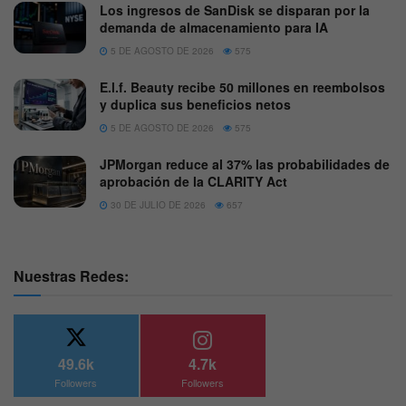
Los ingresos de SanDisk se disparan por la
demanda de almacenamiento para IA
5 DE AGOSTO DE 2026
575
E.l.f. Beauty recibe 50 millones en reembolsos
y duplica sus beneficios netos
5 DE AGOSTO DE 2026
575
JPMorgan reduce al 37% las probabilidades de
aprobación de la CLARITY Act
30 DE JULIO DE 2026
657
Nuestras Redes:
49.6k
4.7k
Followers
Followers