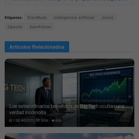
Etiquetas:
ElonMusk
inteligencia artificial
Juicio
OpenAI
SamAltman
Articulos
Relacionados
Los extraordinarios beneficios de Big Tech ocultan una
verdad incómoda
7 DE AGOSTO DE 2026
529