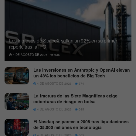
Los ingresos de SpaceX saltan un 92% en su primer
reporte tras la IPO
4 DE AGOSTO DE 2026
636
Las inversiones en Anthropic y OpenAI elevan
un 48% los beneficios de Big Tech
4 DE AGOSTO DE 2026
574
La fractura de las Siete Magníficas exige
coberturas de riesgo en bolsa
4 DE AGOSTO DE 2026
545
El Nasdaq se parece a 2008 tras liquidaciones
de 35.000 millones en tecnología
4 DE AGOSTO DE 2026
565