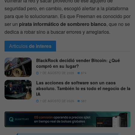
vulnerar la red y sacar provecho de ese agujero de
seguridad pero, en cambio, escogió alertar a la plataforma
para que lo solucionaran. Es que Freeman es conocido por
ser un
pirata informático de sombrero blanco
, que no se
dedica a robar sino a buscar errores y arreglarlos.
Articulos
de interes
BlackRock decidió vender Bitcoin: ¿Qué
compró en su lugar?
7 DE AGOSTO DE 2026
674
Las acciones de software son un caos
absoluto. También lo es todo el negocio de la
IA
7 DE AGOSTO DE 2026
567