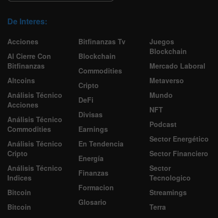
De Interes:
Acciones
Bitfinanzas Tv
Juegos
Blockchain
Al Cierre Con
Blockchain
Bitfinanzas
Mercado Laboral
Commodities
Altcoins
Metaverso
Cripto
Análisis Técnico
Mundo
DeFi
Acciones
NFT
Divisas
Análisis Técnico
Podcast
Commodities
Earnings
Sector Energético
Análisis Técnico
En Tendencia
Cripto
Sector Financiero
Energía
Análisis Técnico
Sector
Finanzas
Indices
Tecnologico
Formacion
Bitcoin
Streamings
Glosario
Bitcoin
Terra