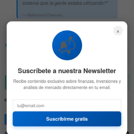
sistema que la gente estaba utilizando?”
Reflexionó Freeman.
×
Descargo de responsabilidad: Toda la información 
📬
encontrada en Bitfinanzas es dada con la mejor 
intención, esta no representa ninguna recomendación 
de inversión y es solo para fines informativos. 
Recuerda hacer siempre tu propia investigación. 
Suscríbete a nuestra Newsletter
Recibe contenido exclusivo sobre finanzas, inversiones y
análisis de mercado directamente en tu email.
Etiquetas:
Criptomonedas
Ethereum
Hackeo
trending
Suscribirme gratis
Articulos
Relacionados