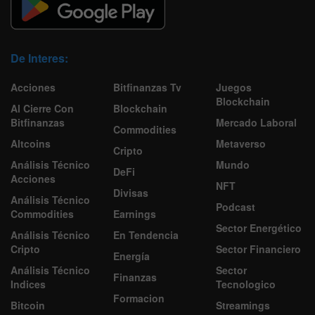
De Interes:
Acciones
Bitfinanzas Tv
Juegos
Blockchain
Al Cierre Con
Blockchain
Bitfinanzas
Mercado Laboral
Commodities
Altcoins
Metaverso
Cripto
Análisis Técnico
Mundo
DeFi
Acciones
NFT
Divisas
Análisis Técnico
Podcast
Commodities
Earnings
Sector Energético
Análisis Técnico
En Tendencia
Cripto
Sector Financiero
Energía
Análisis Técnico
Sector
Finanzas
Indices
Tecnologico
Formacion
Bitcoin
Streamings