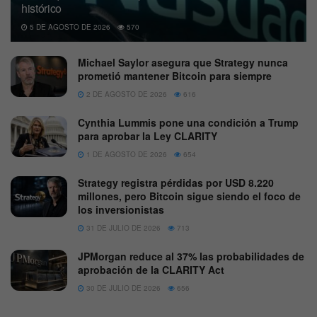
histórico
5 DE AGOSTO DE 2026
570
Michael Saylor asegura que Strategy nunca
prometió mantener Bitcoin para siempre
2 DE AGOSTO DE 2026
616
Cynthia Lummis pone una condición a Trump
para aprobar la Ley CLARITY
1 DE AGOSTO DE 2026
654
Strategy registra pérdidas por USD 8.220
millones, pero Bitcoin sigue siendo el foco de
los inversionistas
31 DE JULIO DE 2026
713
JPMorgan reduce al 37% las probabilidades de
aprobación de la CLARITY Act
30 DE JULIO DE 2026
656