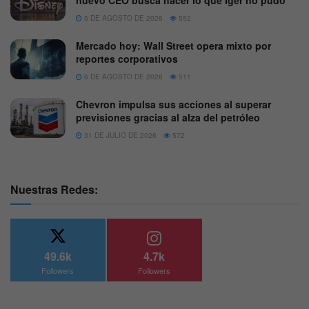
nuevo CEO busca hacer lo que Iger no pudo
5 DE AGOSTO DE 2026
552
Mercado hoy: Wall Street opera mixto por
reportes corporativos
6 DE AGOSTO DE 2026
511
Chevron impulsa sus acciones al superar
previsiones gracias al alza del petróleo
31 DE JULIO DE 2026
572
Nuestras Redes:
49.6k
4.7k
Followers
Followers