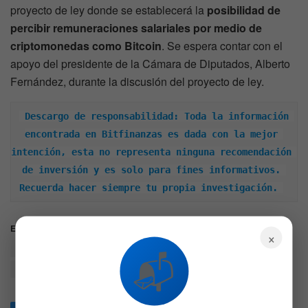
proyecto de ley donde se establecerá la
posibilidad de
percibir remuneraciones salariales por medio de
criptomonedas como Bitcoin
. Se espera contar con el
apoyo del presidente de la Cámara de Diputados, Alberto
Fernández, durante la discusión del proyecto de ley.
Descargo de responsabilidad: Toda la información 
encontrada en Bitfinanzas es dada con la mejor 
intención, esta no representa ninguna recomendación 
de inversión y es solo para fines informativos. 
Recuerda hacer siempre tu propia investigación.
Etiquetas:
América Latina
Cámara de Diputados
×
comercio con criptomonedas
Criptomonedas
📬
Criptomonedas como Bitcoin