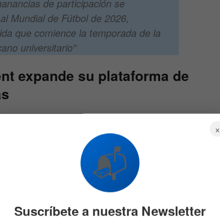
anancias de participación se
 al Mundial de Fútbol de 2026,
da que comience la temporada de la
ano universitario”
ent expande su plataforma de
as
proyecciones del Mundial
nan detalladamente los indicadores operativos y de
📬
de las apuestas deportivas. Para simplificar el análisis
anes de expansión de la corporación, a continuación se
cuantitativas:
Suscríbete a nuestra Newsletter