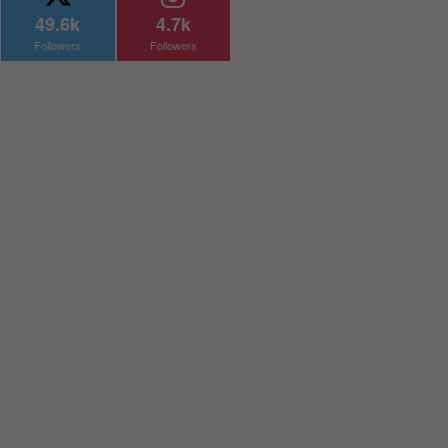
49.6k
4.7k
Followers
Followers