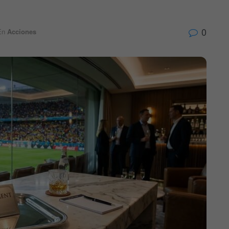
0
En
Acciones