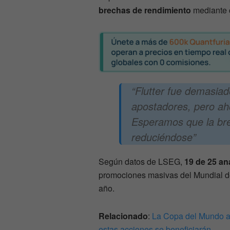
brechas de rendimiento
mediante c
“Flutter fue demasiado
apostadores, pero ah
Esperamos que la bre
reduciéndose”
Según datos de LSEG,
19 de 25 an
promociones masivas del Mundial def
año.
Relacionado
:
La Copa del Mundo ap
estas acciones se beneficiarán