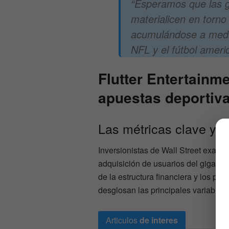
“Esperamos que las g
materialicen en torno
acumulándose a medi
NFL y el fútbol americ
Flutter Entertainm
apuestas deportiv
Las métricas clave y 
Inversionistas de Wall Street exami
adquisición de usuarios del gigante 
de la estructura financiera y los pl
desglosan las principales variables 
Articulos
de interes