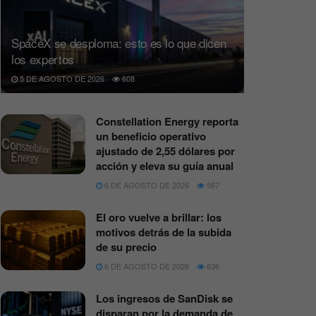
SpaceX se desploma: esto es lo que dicen
los expertos
5 DE AGOSTO DE 2026
608
Constellation Energy reporta
un beneficio operativo
ajustado de 2,55 dólares por
acción y eleva su guía anual
6 DE AGOSTO DE 2026
567
El oro vuelve a brillar: los
motivos detrás de la subida
de su precio
6 DE AGOSTO DE 2026
636
Los ingresos de SanDisk se
disparan por la demanda de