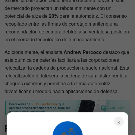
Si bien la cotización cedió terreno reciente, los analistas
de mercado proyectan un rebote inminente con un
potencial de alza de
20%
para la automotriz. El consenso
recopilado entre las firmas de corretaje mantiene una
recomendación de compra debido a su ventajosa posición
en el mercado tecnológico de almacenamiento.
Adicionalmente, el analista
Andrew Percoco
destacó que
esta química de baterías facilitará a las corporaciones
relocalizar la cadena de producción a suelo nacional. Esta
relocalización fortalecerá la cadena de suministro frente a
choques externos y permitirá a la firma automotriz
diversificar su modelo hacia aplicaciones de defensa.
×
FAQs