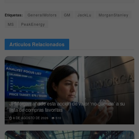
Etiquetas:
GeneralMotors
GM
JackLu
MorganStanley
MS
PeakEnergy
Articulos
Relacionados
JPMorgan añade esta acción de valor ‘no querida’ a su
lista de compras favoritas
8 DE AGOSTO DE 2026
510