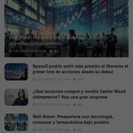
Wall Street: Preapertura con tecnología, turismo y
alimentación bajo presión
7 DE AGOSTO DE 2026
580
SpaceX podría sufrir más presión al liberarse el
primer lote de acciones desde su debut
6 DE AGOSTO DE 2026
658
¿Qué acciones compró y vendió Cathie Wood
últimamente? Hay una gran sorpresa
6 DE AGOSTO DE 2026
682
Wall Street: Preapertura con tecnología,
consumo y farmacéutica bajo presión
6 DE AGOSTO DE 2026
573