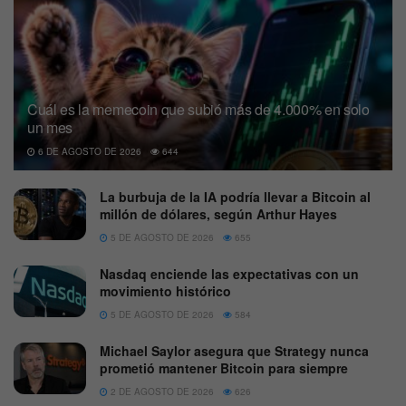
Cuál es la memecoin que subió más de 4.000% en solo
un mes
6 DE AGOSTO DE 2026
644
La burbuja de la IA podría llevar a Bitcoin al
millón de dólares, según Arthur Hayes
5 DE AGOSTO DE 2026
655
Nasdaq enciende las expectativas con un
movimiento histórico
5 DE AGOSTO DE 2026
584
Michael Saylor asegura que Strategy nunca
prometió mantener Bitcoin para siempre
2 DE AGOSTO DE 2026
626