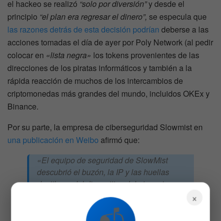
el hackeo se realizó
“solo por diversión”
y desde el
principio
“el plan era regresar el dinero”,
se especula que
las razones detrás de esta decisión podrían
deberse a las
acciones tomadas el día de ayer por Poly Network (al pedir
colocar en
«lista negra»
los tokens provenientes de las
direcciones de los piratas informáticos y también a la
rápida reacción de muchos de los intercambios de
criptomonedas más grandes del mundo, incluidos OKEx y
Binance.
Por su parte, la empresa de ciberseguridad Slowmist en
una publicación en Weibo
afirmó que:
«El equipo de seguridad de SlowMist
descubrió el buzón, la IP y las huellas
dactilares del dispositivo del atacante a
×
través del seguimiento dentro y fuera de la
cadena, y está rastreando posibles pistas de
identidad relacionadas con el atacante de