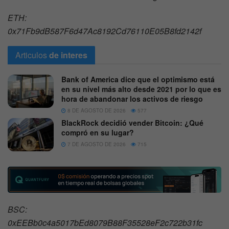
ETH:
0x71Fb9dB587F6d47Ac8192Cd76110E05B8fd2142f
Articulos
de interes
Bank of America dice que el optimismo está
en su nivel más alto desde 2021 por lo que es
hora de abandonar los activos de riesgo
8 DE AGOSTO DE 2026
577
BlackRock decidió vender Bitcoin: ¿Qué
compró en su lugar?
7 DE AGOSTO DE 2026
715
BSC:
0xEEBb0c4a5017bEd8079B88F35528eF2c722b31fc