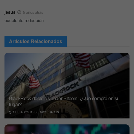
jesus
5 años atrás
excelente redacción
Articulos
Relacionados
BlackRock decidió vender Bitcoin: ¿Qué compró en su
lugar?
7 DE AGOSTO DE 2026
715