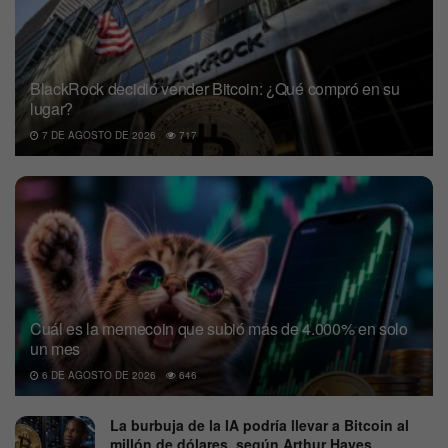
BlackRock decidió vender Bitcoin: ¿Qué compró en su
lugar?
7 DE AGOSTO DE 2026
717
Cuál es la memecoin que subió más de 4.000% en solo
un mes
6 DE AGOSTO DE 2026
646
La burbuja de la IA podría llevar a Bitcoin al
millón de dólares, según Arthur Hayes