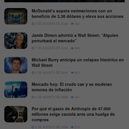
McDonald’s supera estimaciones con un
beneficio de 3,38 dólares y eleva sus acciones
4 DE AGOSTO DE 2026
553
Jamie Dimon advirtió a Wall Street: “Alguien
perturbará el mercado”
7 DE AGOSTO DE 2026
565
Michael Burry anticipa un colapso histórico en
Wall Street
5 DE AGOSTO DE 2026
823
Mercado hoy: El crudo cae y se moderan
temores de inflación
3 DE AGOSTO DE 2026
554
Por qué el gasto de Anthropic de 47.000
millones exige cautela ante una huelga de
compras
2 DE AGOSTO DE 2026
574