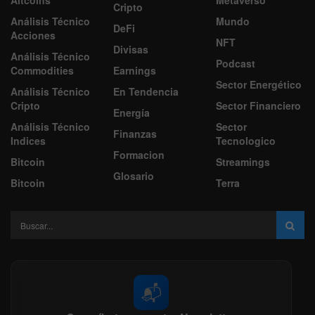
Altcoins
Metaverso
Cripto
Análisis Técnico
Mundo
DeFi
Acciones
NFT
Divisas
Análisis Técnico
Podcast
Commodities
Earnings
Sector Energético
Análisis Técnico
En Tendencia
Cripto
Sector Financiero
Energía
Análisis Técnico
Sector
Finanzas
Indices
Tecnologico
Formacion
Bitcoin
Streamings
Glosario
Bitcoin
Terra
📬