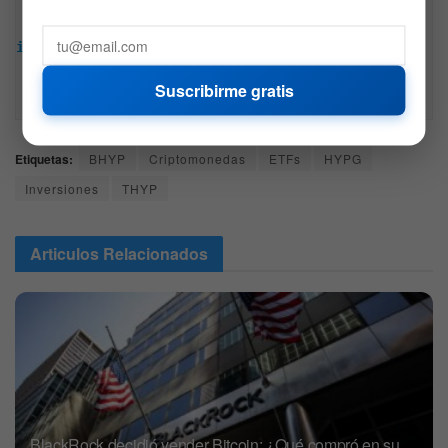
encontrada en Bitfinanzas es dada con la mejor 
intención, esta no representa ninguna recomendación 
de inversión y es solo para fines informativos. 
Suscribirme gratis
Recuerda hacer siempre tu propia investigación.
Etiquetas:
BHYP
Criptomonedas
ETFs
HYPG
Inversiones
THYP
Articulos
Relacionados
BlackRock decidió vender Bitcoin: ¿Qué compró en su