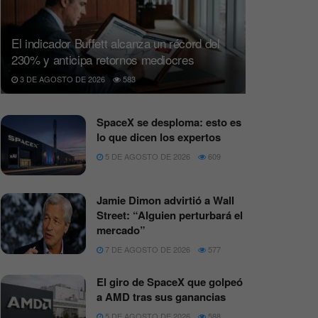
El indicador Buffett alcanza un récord del
230% y anticipa retornos mediocres
3 DE AGOSTO DE 2026
583
SpaceX se desploma: esto es
lo que dicen los expertos
5 DE AGOSTO DE 2026
609
Jamie Dimon advirtió a Wall
Street: “Alguien perturbará el
mercado”
7 DE AGOSTO DE 2026
577
El giro de SpaceX que golpeó
a AMD tras sus ganancias
5 DE AGOSTO DE 2026
588