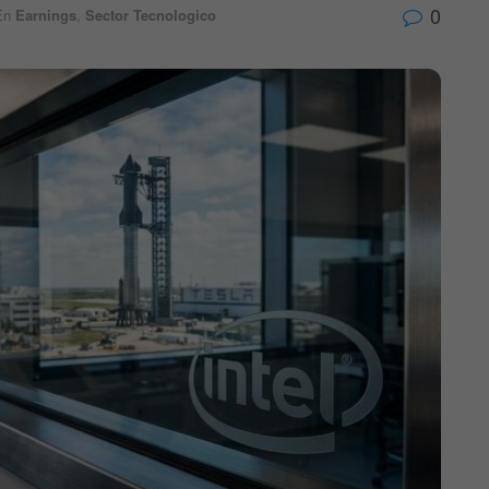
0
En
Earnings
,
Sector Tecnologico