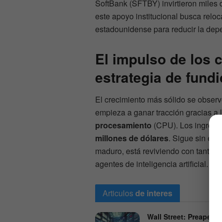
SoftBank (SFTBY) invirtieron miles d
este apoyo institucional busca relo
estadounidense para reducir la depe
El impulso de los c
estrategia de fundi
El crecimiento más sólido se observ
empieza a ganar tracción gracias a 
procesamiento
(CPU). Los ingresos
millones de dólares
. Sigue sin es
maduro, está reviviendo con tanta f
agentes de inteligencia artificial.
Articulos
de interes
Wall Street: Preapertu