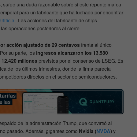
s, surge una duda razonable sobre si este repunte marca
io temporal para un fabricante que ha luchado por encontrar
rtificial
. Las acciones del fabricante de chips
las operaciones posteriores al cierre.
por acción ajustado de 29 centavos
frente al único
Por su parte, los
ingresos alcanzaron los 13.580
s
12.420 millones
previstos por el consenso de LSEG. Es
ica de los últimos trimestres, donde la firma parecía
competidores directos en el sector de semiconductores.
espaldo de la administración Trump, que convirtió al
l año pasado. Además, gigantes como
Nvidia (
NVDA
)
y