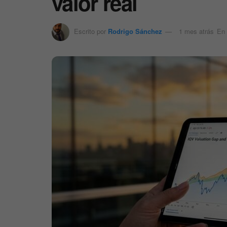
valor real
Escrito por
Rodrigo Sánchez
1 mes atrás
En