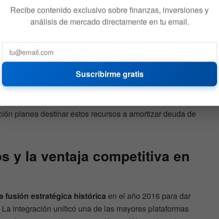
7 DE AGOSTO DE 2026
545
Recibe contenido exclusivo sobre finanzas, inversiones y
análisis de mercado directamente en tu email.
Suscribirme gratis
mula un backlog contratado récord
de
34.200
de soluciones de desarrollo. Este volumen sin
conversión de efectivo cercana al
99%
, asegura un flujo
ación planea destinar estos recursos a amortizar deuda de
s y la ventaja competitiva en
a fusión estratégica histórica
en el año 2016 para dar
. La integración unificó una de las mayores plataformas