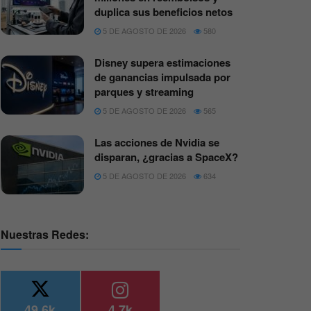
duplica sus beneficios netos
5 DE AGOSTO DE 2026
580
Disney supera estimaciones
de ganancias impulsada por
parques y streaming
5 DE AGOSTO DE 2026
565
Las acciones de Nvidia se
disparan, ¿gracias a SpaceX?
5 DE AGOSTO DE 2026
634
Nuestras Redes:
49.6k
4.7k