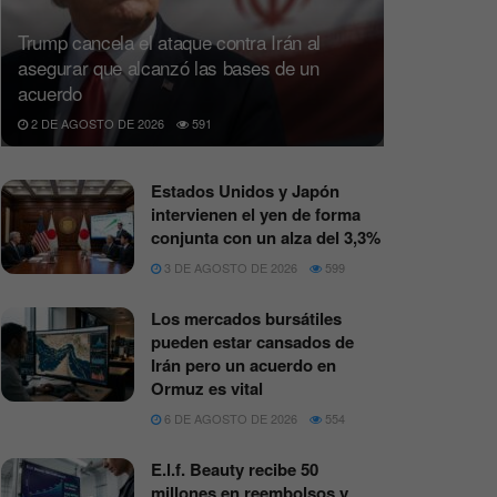
Trump cancela el ataque contra Irán al
asegurar que alcanzó las bases de un
acuerdo
2 DE AGOSTO DE 2026
591
Estados Unidos y Japón
intervienen el yen de forma
conjunta con un alza del 3,3%
3 DE AGOSTO DE 2026
599
Los mercados bursátiles
pueden estar cansados de
Irán pero un acuerdo en
Ormuz es vital
6 DE AGOSTO DE 2026
554
E.l.f. Beauty recibe 50
millones en reembolsos y