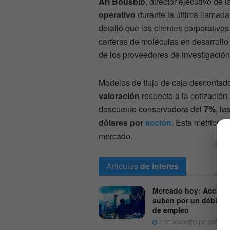
Ari Bousbib
, director ejecutivo de l
operativo
durante la última llamada
detalló que los clientes corporativ
carteras de moléculas en desarrollo 
de los proveedores de investigación 
Modelos de flujo de caja desconta
valoración
respecto a la cotización 
descuento conservadora del
7%
, l
dólares por
acción
. Esta métrica 
mercado.
Articulos
de interes
Mercado hoy: Accion
suben por un débil re
de empleo
7 DE AGOSTO DE 2026