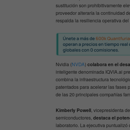
sustitución son prohibitivamente el
proveedor alteraría la continuidad d
respalda la resiliencia operativa del
Nvidia (
NVDA
)
colabora en el des
inteligente denominada IQVIA.ai pr
combina la infraestructura tecnológ
patentados para acelerar las fases 
de las 20 principales compañías far
Kimberly Powell
, vicepresidenta d
semiconductores,
destaca el potenc
laboratorio. La ejecutiva puntualizó