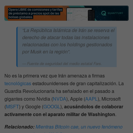
“La República Islámica de Irán se reserva el
derecho de atacar todas las instalaciones
relacionadas con los holdings gestionados
por Musk en la región”.
Fuente de seguridad del medio estatal Fars.
No es la primera vez que Irán amenaza a firmas
tecnológicas
estadounidenses de gran capitalización. La
Guardia Revolucionaria ha señalado en el pasado a
gigantes como Nvidia (
NVDA
), Apple (
AAPL
), Microsoft
(
MSFT
) y Google (
GOOGL
),
acusándolos de colaborar
activamente con el aparato militar de Washington
.
Relacionado:
Mientras Bitcoin cae, un nuevo fenómeno