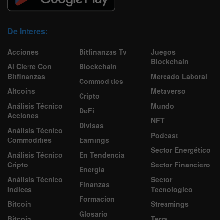
De Interes:
Acciones
Bitfinanzas Tv
Juegos
Blockchain
Al Cierre Con
Blockchain
Bitfinanzas
Mercado Laboral
Commodities
Altcoins
Metaverso
Cripto
Análisis Técnico
Mundo
DeFi
Acciones
NFT
Divisas
Análisis Técnico
Podcast
Commodities
Earnings
Sector Energético
Análisis Técnico
En Tendencia
Cripto
Sector Financiero
Energía
Análisis Técnico
Sector
Finanzas
Indices
Tecnologico
Formacion
Bitcoin
Streamings
Glosario
Bitcoin
Terra