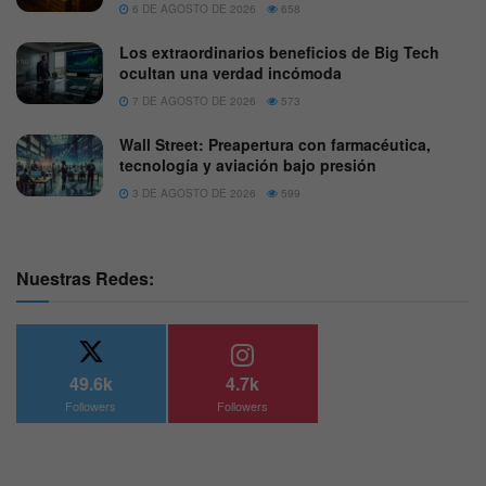
6 DE AGOSTO DE 2026
658
Los extraordinarios beneficios de Big Tech
ocultan una verdad incómoda
7 DE AGOSTO DE 2026
573
Wall Street: Preapertura con farmacéutica,
tecnología y aviación bajo presión
3 DE AGOSTO DE 2026
599
Nuestras Redes:
49.6k
4.7k
Followers
Followers