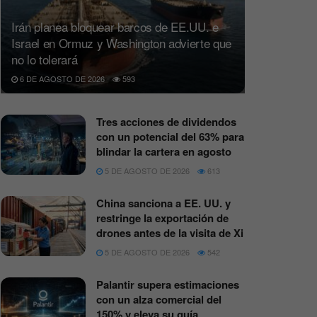
Irán planea bloquear barcos de EE.UU. e
Israel en Ormuz y Washington advierte que
no lo tolerará
6 DE AGOSTO DE 2026
593
Tres acciones de dividendos
con un potencial del 63% para
blindar la cartera en agosto
5 DE AGOSTO DE 2026
613
China sanciona a EE. UU. y
restringe la exportación de
drones antes de la visita de Xi
5 DE AGOSTO DE 2026
542
Palantir supera estimaciones
con un alza comercial del
150% y eleva su guía