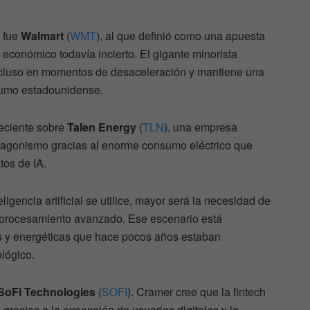
 fue
Walmart
(
WMT
), al que definió como una apuesta
o económico todavía incierto. El gigante minorista
cluso en momentos de desaceleración y mantiene una
sumo estadounidense.
eciente sobre
Talen Energy
(
TLN
), una empresa
tagonismo gracias al enorme consumo eléctrico que
os de IA.
igencia artificial se utilice, mayor será la necesidad de
y procesamiento avanzado. Ese escenario está
s y energéticas que hace pocos años estaban
lógico.
SoFi Technologies
(
SOFI
). Cramer cree que la fintech
gracias a la expansión de usuarios digitales y la