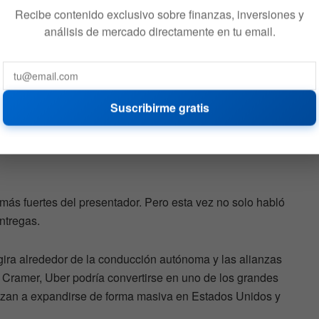
Recibe contenido exclusivo sobre finanzas, inversiones y
análisis de mercado directamente en tu email.
Suscribirme gratis
s 5 billones de dólares de valoración y, aun así, buena
mendaciones alcistas. Cramer considera que el mercado
ico que tendrá la IA sobre múltiples industrias durante
 más fuertes del presentador. Pero esta vez no solo habló
entregas.
gira alrededor de la conducción autónoma y las alianzas
amer, Uber podría convertirse en uno de los grandes
zan a expandirse de forma masiva en Estados Unidos y