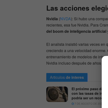
Las acciones eleg
Nvidia
(
NVDA
): Si hubo una compa
recientes, esa fue Nvidia. Para Cram
del boom de inteligencia artificial
El analista insistió varias veces en
creciendo a una velocidad enorme.
entrenamiento de modelos de intelig
Nvidia incluso después de años de s
Articulos
de interes
El próximo paso de la
con las tasas de inter
podría ser un recorte
7 DE AGOSTO DE 2026