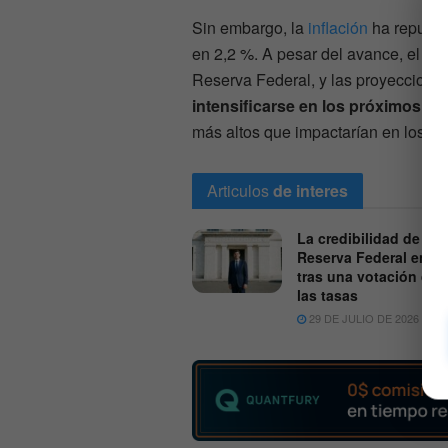
Sin embargo, la
inflación
ha repunta
en 2,2 %. A pesar del avance, el niv
Reserva Federal, y las proyeccione
intensificarse en los próximos m
más altos que impactarían en los co
Articulos
de interes
La credibilidad de la
Reserva Federal en d
tras una votación de 
las tasas
29 DE JULIO DE 2026
5