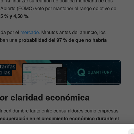
. Al finalizar su reunión de política monetaria de dos
 Abierto (FOMC) votó por mantener el rango objetivo de
25 % y 4,50 %
.
ada por el
mercado
. Minutos antes del anuncio, los
jaban una
probabilidad del 97 % de que no habría
or claridad económica
la incertidumbre tanto entre consumidores como empresas
recuperación en el crecimiento económico durante el
 desempleo que se mantiene baja
.