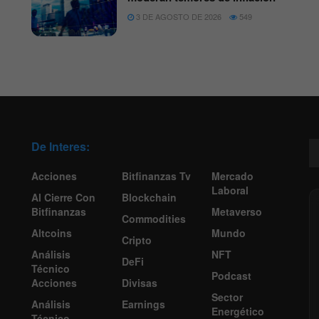
3 DE AGOSTO DE 2026
549
De Interes:
Acciones
Bitfinanzas Tv
Mercado
Laboral
Al Cierre Con
Blockchain
Bitfinanzas
Metaverso
Commodities
Altcoins
Mundo
Cripto
Análisis
NFT
DeFi
Técnico
Podcast
Acciones
Divisas
Sector
Análisis
Earnings
Energético
Técnico