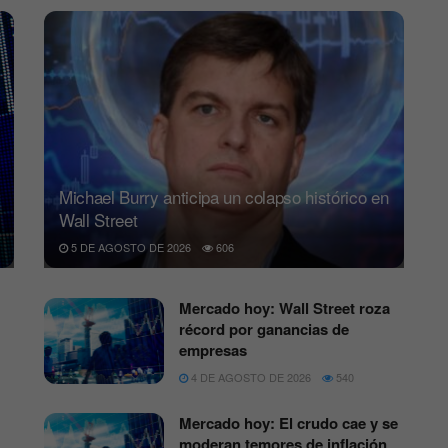
Michael Burry anticipa un colapso histórico en
Wall Street
5 DE AGOSTO DE 2026
606
Mercado hoy: Wall Street roza
récord por ganancias de
empresas
4 DE AGOSTO DE 2026
540
Mercado hoy: El crudo cae y se
moderan temores de inflación