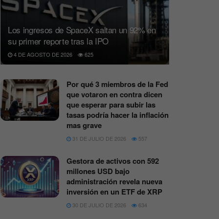
Los ingresos de SpaceX saltan un 92% en
su primer reporte tras la IPO
4 DE AGOSTO DE 2026
625
Por qué 3 miembros de la Fed
que votaron en contra dicen
que esperar para subir las
tasas podría hacer la inflación
mas grave
31 DE JULIO DE 2026
557
Gestora de activos con 592
millones USD bajo
administración revela nueva
inversión en un ETF de XRP
30 DE JULIO DE 2026
634