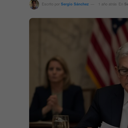
Escrito por
Sergio Sánchez
1 año atrás
En
Se