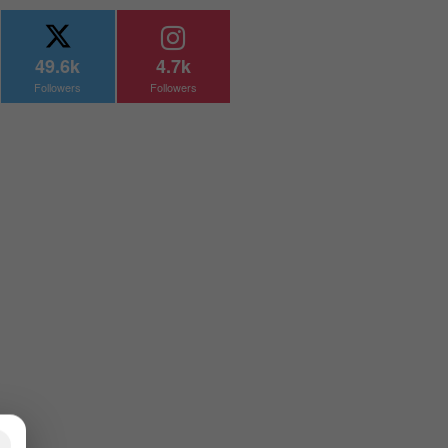
49.6k
4.7k
Followers
Followers
×