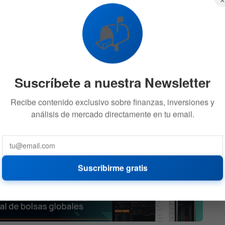
do levemente desde el mínimo de abril, cuando se ubicó
📬
el actual continúa por encima del objetivo del 2 % de la
s apuntan a que la
presión sobre los precios podría
eses
, especialmente con la entrada en vigor de aranceles
stos empresariales.
Suscríbete a nuestra Newsletter
Recibe contenido exclusivo sobre finanzas, inversiones y
análisis de mercado directamente en tu email.
Moody’s advierte que la
uda
caída de la inflación al 3,5%
9-3 en
enfrenta una amenaza
oculta
52
17 DE JULIO DE 2026
573
Suscribirme gratis