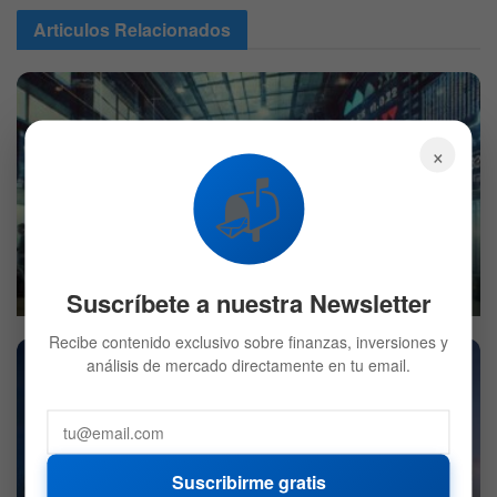
Articulos
Relacionados
×
📬
Wall Street: Preapertura con tecnología, turismo y
alimentación bajo presión
Suscríbete a nuestra Newsletter
7 DE AGOSTO DE 2026
551
Recibe contenido exclusivo sobre finanzas, inversiones y
análisis de mercado directamente en tu email.
Suscribirme gratis