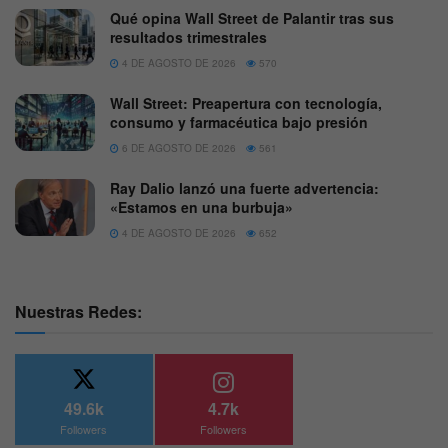
Qué opina Wall Street de Palantir tras sus
resultados trimestrales
4 DE AGOSTO DE 2026
570
Wall Street: Preapertura con tecnología,
consumo y farmacéutica bajo presión
6 DE AGOSTO DE 2026
561
Ray Dalio lanzó una fuerte advertencia:
«Estamos en una burbuja»
4 DE AGOSTO DE 2026
652
Nuestras Redes:
49.6k
4.7k
Followers
Followers