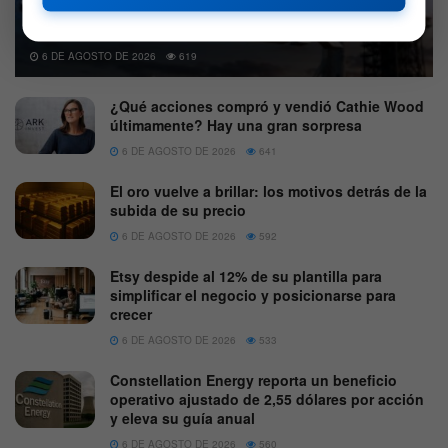
SpaceX podría sufrir más presión al liberarse el primer
lote de acciones desde su debut
6 DE AGOSTO DE 2026
619
¿Qué acciones compró y vendió Cathie Wood
últimamente? Hay una gran sorpresa
6 DE AGOSTO DE 2026
641
El oro vuelve a brillar: los motivos detrás de la
subida de su precio
6 DE AGOSTO DE 2026
592
Etsy despide al 12% de su plantilla para
simplificar el negocio y posicionarse para
crecer
6 DE AGOSTO DE 2026
533
Constellation Energy reporta un beneficio
operativo ajustado de 2,55 dólares por acción
y eleva su guía anual
6 DE AGOSTO DE 2026
560