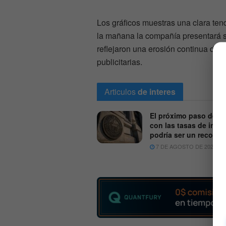
Los gráficos muestras una clara ten
la mañana la compañía presentará su
reflejaron una erosión continua de 
publicitarias.
Articulos
de interes
El próximo paso de la
con las tasas de inter
podría ser un recorte
7 DE AGOSTO DE 2026