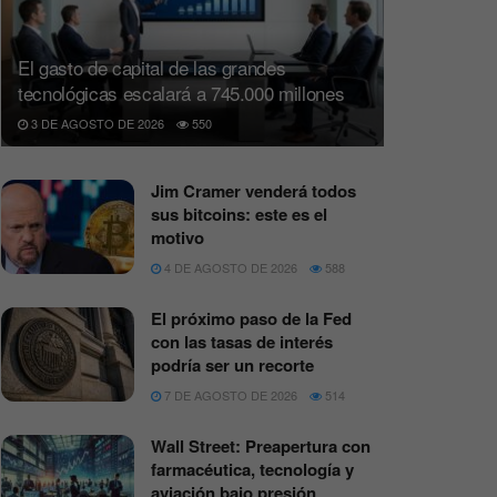
El gasto de capital de las grandes
tecnológicas escalará a 745.000 millones
3 DE AGOSTO DE 2026
550
Jim Cramer venderá todos
sus bitcoins: este es el
motivo
4 DE AGOSTO DE 2026
588
El próximo paso de la Fed
con las tasas de interés
podría ser un recorte
7 DE AGOSTO DE 2026
514
Wall Street: Preapertura con
farmacéutica, tecnología y
aviación bajo presión