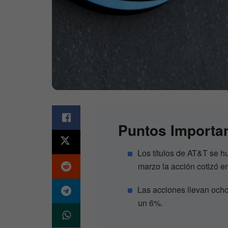
Puntos Importa
Los títulos de AT&T se h
marzo la acción cotizó e
Las acciones llevan ocho
un 6%.