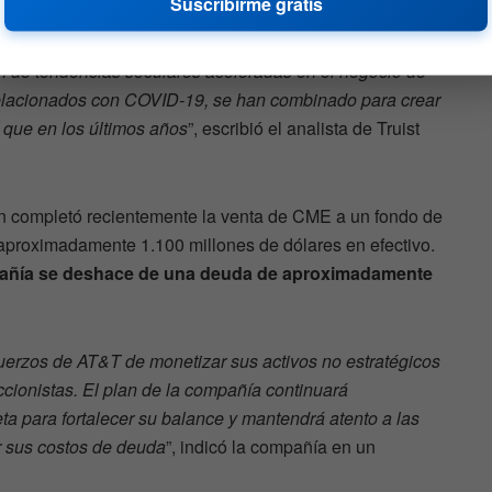
Suscribirme gratis
estén sobre la mesa para el CEO relativamente nuevo
sa, de tal manera que demuestre estabilidad en un
 de tendencias seculares aceleradas en el negocio de
 relacionados con COVID-19, se han combinado para crear
que en los últimos años
”, escribió el analista de Truist
n completó recientemente la venta de CME a un fondo de
aproximadamente 1.100 millones de dólares en efectivo.
añía se deshace de una deuda de aproximadamente
fuerzos de AT&T de monetizar sus activos no estratégicos
ccionistas. El plan de la compañía continuará
a para fortalecer su balance y mantendrá atento a las
r sus costos de deuda
”, indicó la compañía en un