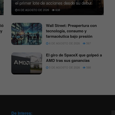
el primer lote de acciones desde su debut
6 DE AGOSTO DE 2026
638
ió
Wall Street: Preapertura con
ay
tecnología, consumo y
farmacéutica bajo presión
6 DE AGOSTO DE 2026
567
El giro de SpaceX que golpeó a
AMD tras sus ganancias
5 DE AGOSTO DE 2026
588
De Interes: