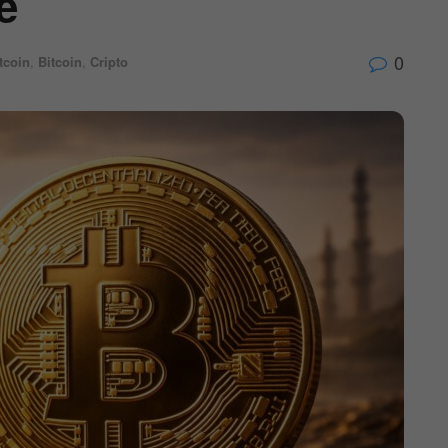
e
0
tcoin
,
Bitcoin
,
Cripto