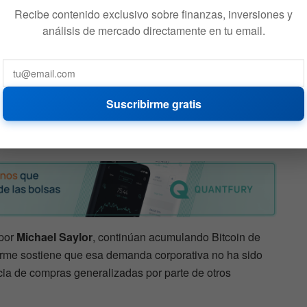
mpeñar un papel importante en la formación de
Recibe contenido exclusivo sobre finanzas, inversiones y
l mercado de Bitcoin.
análisis de mercado directamente en tu email.
tual recuerda a lo ocurrido durante el mercado bajista de
r parte de grandes actores precedió períodos
Suscribirme gratis
s siguen destacándose.
 por
Michael Saylor
, continúan acumulando Bitcoin de
forme sostiene que esa demanda corporativa no ha sido
cia de compras generalizadas por parte de otros