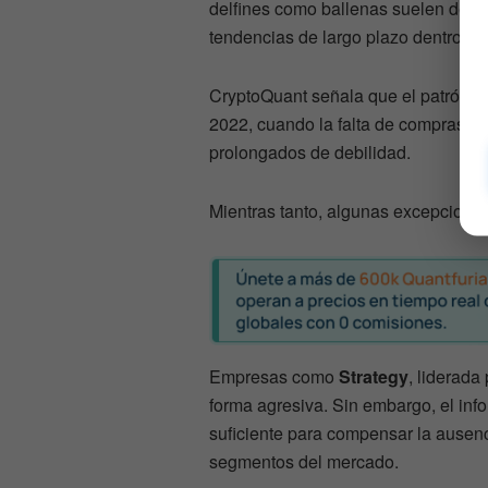
delfines como ballenas suelen dese
tendencias de largo plazo dentro de
CryptoQuant señala que el patrón ac
2022, cuando la falta de compras po
prolongados de debilidad.
Mientras tanto, algunas excepcione
Empresas como
Strategy
, liderada
forma agresiva. Sin embargo, el in
suficiente para compensar la ausen
segmentos del mercado.