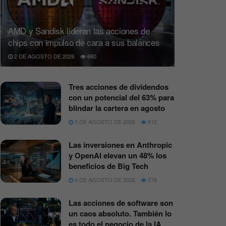
AMD y Sandisk lideran las acciones de
chips con impulso de cara a sus balances
2 DE AGOSTO DE 2026
680
Tres acciones de dividendos
con un potencial del 63% para
blindar la cartera en agosto
5 DE AGOSTO DE 2026
612
Las inversiones en Anthropic
y OpenAI elevan un 48% los
beneficios de Big Tech
4 DE AGOSTO DE 2026
578
Las acciones de software son
un caos absoluto. También lo
es todo el negocio de la IA