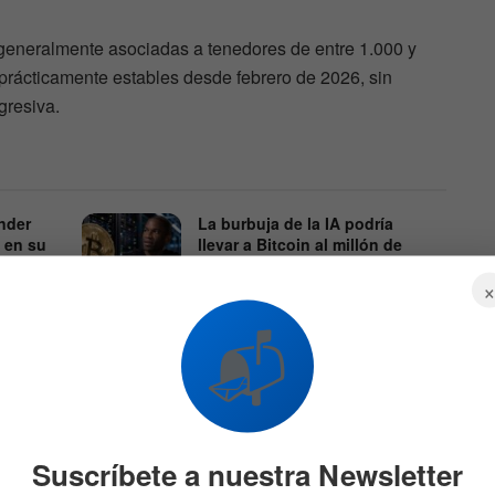
, generalmente asociadas a tenedores de entre 1.000 y
rácticamente estables desde febrero de 2026, sin
gresiva.
nder
La burbuja de la IA podría
 en su
llevar a Bitcoin al millón de
dólares, según Arthur Hayes
674
5 DE AGOSTO DE 2026
651
📬
Suscríbete a nuestra Newsletter
ento resulta particularmente relevante porque tanto