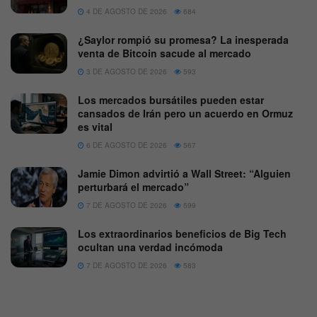
4 DE AGOSTO DE 2026
684
¿Saylor rompió su promesa? La inesperada
venta de Bitcoin sacude al mercado
3 DE AGOSTO DE 2026
593
Los mercados bursátiles pueden estar
cansados de Irán pero un acuerdo en Ormuz
es vital
6 DE AGOSTO DE 2026
567
Jamie Dimon advirtió a Wall Street: “Alguien
perturbará el mercado”
7 DE AGOSTO DE 2026
599
Los extraordinarios beneficios de Big Tech
ocultan una verdad incómoda
7 DE AGOSTO DE 2026
583