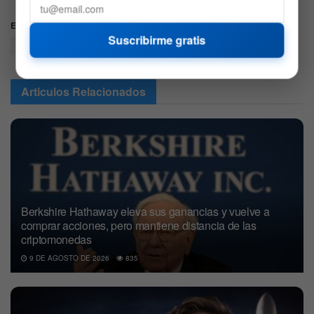
Etiquetas:
Aeronautica
BrentCrude
JPMorgan
Suscribirme gratis
LatAmAirlines
LTM
Articulos
Relacionados
Berkshire Hathaway eleva sus ganancias y vuelve a
comprar acciones, pero mantiene distancia de las
criptomonedas
9 DE AGOSTO DE 2026
835