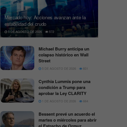
Mercado hoy: Acciones avanzan ante la
estabilidad del crudo
5 DE AGOSTO DE 2026
572
Michael Burry anticipa un
colapso histórico en Wall
Street
5 DE AGOSTO DE 2026
831
Cynthia Lummis pone una
condición a Trump para
aprobar la Ley CLARITY
1 DE AGOSTO DE 2026
664
Bessent prevé un acuerdo el
martes o miércoles para abrir
el Estrecho de Ormuz