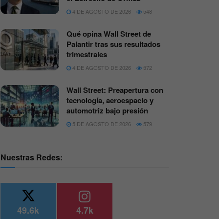
4 DE AGOSTO DE 2026
548
Qué opina Wall Street de
Palantir tras sus resultados
trimestrales
4 DE AGOSTO DE 2026
572
Wall Street: Preapertura con
tecnología, aeroespacio y
automotriz bajo presión
5 DE AGOSTO DE 2026
579
Nuestras Redes:
49.6k
4.7k