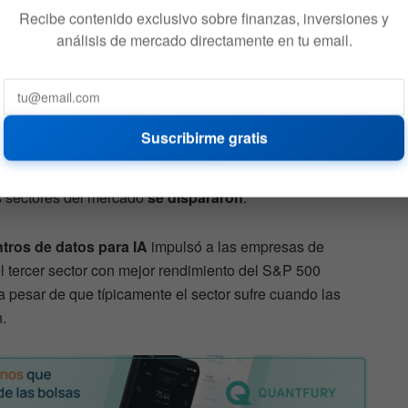
Recibe contenido exclusivo sobre finanzas, inversiones y
análisis de mercado directamente en tu email.
enzaran a cuestionar la necesidad de gastos de capital
entos de miles de millones de dólares gastados por las
adounidenses provocaron un renacimiento en una
Suscribirme gratis
a tecnología requeriría vastos recursos energéticos e
os sectores del mercado
se dispararon
.
tros de datos para IA
impulsó a las empresas de
el tercer sector con mejor rendimiento del S&P 500
 a pesar de que típicamente el sector sufre cuando las
.