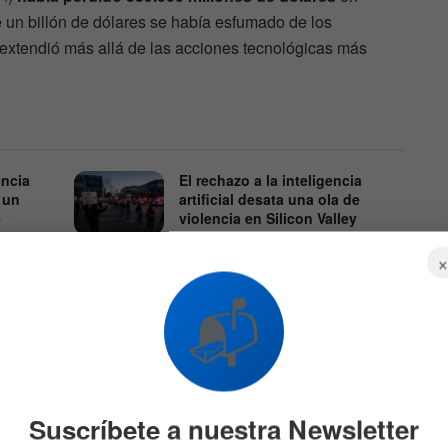
 un billón de dólares se había esfumado de los
extendió más allá de las acciones tecnológicas más
encia
El rechazo a la inteligencia
 un
artificial desata una ola de
e
violencia en Silicon Valley
17 DE JULIO DE 2026
614
545
📬
ado y el declive de empresas
Suscríbete a nuestra Newsletter