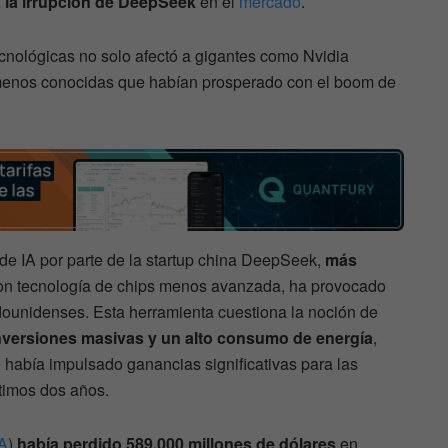
a la irrupción de DeepSeek
en el
mercado
.
cnológicas no solo afectó a gigantes como Nvidia
menos conocidas que habían prosperado con el boom de
de IA por parte de la startup china DeepSeek,
más
con tecnología de chips menos avanzada, ha provocado
adounidenses. Esta herramienta cuestiona la noción de
nversiones masivas y un alto consumo de energía
,
había impulsado ganancias significativas para las
timos dos años.
A
)
había perdido 589.000 millones de dólares
en