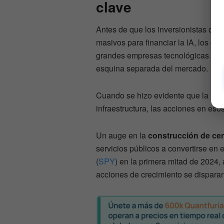
clave
Antes de que los inversionistas com
masivos para financiar la IA, los ci
grandes empresas tecnológicas est
esquina separada del mercado.
Cuando se hizo evidente que la nuev
infraestructura, las acciones en es
Un auge en la
construcción de cen
servicios públicos a convertirse en 
(
SPY
) en la primera mitad de 2024,
acciones de crecimiento se disparan