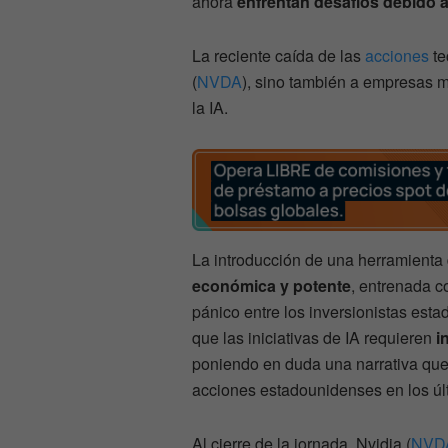
ahora
enfrentan desafíos debido 
La reciente caída de las
acciones
te
(
NVDA
), sino también a empresas 
la IA.
La introducción de una herramienta 
económica y potente
, entrenada 
pánico entre los inversionistas est
que las iniciativas de IA requieren
i
poniendo en duda una narrativa que 
acciones estadounidenses en los úl
Al cierre de la jornada, Nvidia (
NVD