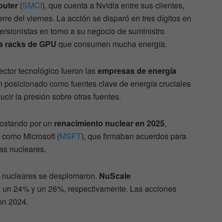
puter
(
SMCI
), que cuenta a Nvidia entre sus clientes,
re del viernes. La acción se disparó en tres dígitos en
ersionistas en torno a su negocio de suministro
a racks de GPU
que consumen mucha energía.
ctor tecnológico fueron las
empresas de energía
n posicionado como fuentes clave de energía cruciales
ucir la presión sobre otras fuentes.
postando por un
renacimiento nuclear en 2025
,
 como Microsoft (
MSFT
), que firmaban acuerdos para
as nucleares.
s nucleares se desplomaron.
NuScale
a un 24% y un 26%, respectivamente. Las acciones
en 2024.