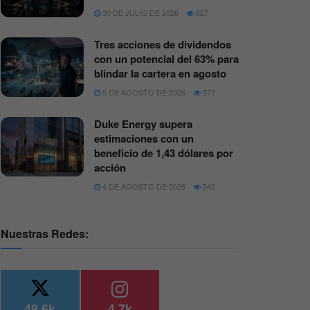
30 DE JULIO DE 2026
627
Tres acciones de dividendos
con un potencial del 63% para
blindar la cartera en agosto
5 DE AGOSTO DE 2026
577
Duke Energy supera
estimaciones con un
beneficio de 1,43 dólares por
acción
4 DE AGOSTO DE 2026
542
Nuestras Redes:
49.6k
4.7k