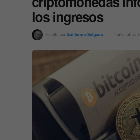
criptomonedas in
los ingresos
Escrito por
Guillermo Salgado
4 años atrás