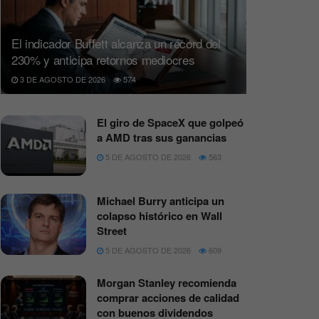
El indicador Buffett alcanza un récord del
230% y anticipa retornos mediocres
3 DE AGOSTO DE 2026
574
El giro de SpaceX que golpeó
a AMD tras sus ganancias
5 DE AGOSTO DE 2026
563
Michael Burry anticipa un
colapso histórico en Wall
Street
5 DE AGOSTO DE 2026
609
Morgan Stanley recomienda
comprar acciones de calidad
con buenos dividendos