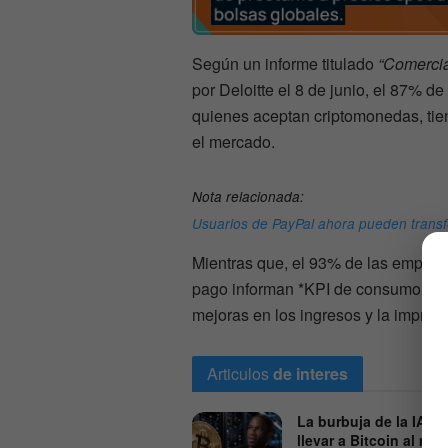
Según un informe titulado
“Comercia
por Deloitte el 8 de junio, el 87% 
quienes aceptan criptomonedas, tie
el mercado.
Nota relacionada:
Usuarios de PayPal ahora pueden transfer
Mientras que, el 93% de las empre
pago informan *KPI de consumo posit
mejoras en los ingresos y la impres
Articulos
de interes
La burbuja de la IA po
llevar a Bitcoin al mil