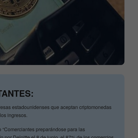
TANTES:
resas estadounidenses que aceptan criptomonedas
los ingresos.
do “Comerciantes preparándose para las
o por Deloitte el 8 de junio, el 87% de los comercios