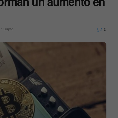
forman un aumento en
0
En
Cripto