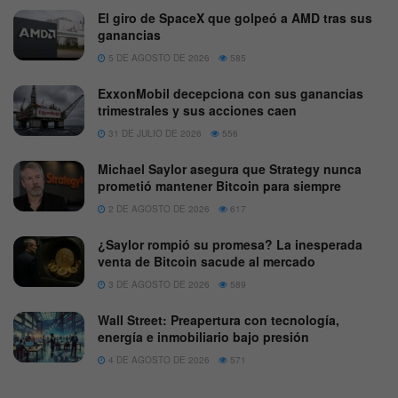
El giro de SpaceX que golpeó a AMD tras sus
ganancias
5 DE AGOSTO DE 2026
585
ExxonMobil decepciona con sus ganancias
trimestrales y sus acciones caen
31 DE JULIO DE 2026
556
Michael Saylor asegura que Strategy nunca
prometió mantener Bitcoin para siempre
2 DE AGOSTO DE 2026
617
¿Saylor rompió su promesa? La inesperada
venta de Bitcoin sacude al mercado
3 DE AGOSTO DE 2026
589
Wall Street: Preapertura con tecnología,
energía e inmobiliario bajo presión
4 DE AGOSTO DE 2026
571