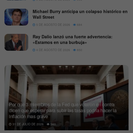
Michael Burry anticipa un colapso histórico en
Wall Street
5 DE AGOSTO DE 2026
684
Ray Dalio lanzó una fuerte advertencia:
«Estamos en una burbuja»
4 DE AGOSTO DE 2026
650
Por qué 3 miembros de la Fed que votaron en contra
dicen que esperar para subir las tasas podría hacer la
inflación mas grave
31 DE JULIO DE 2026
560