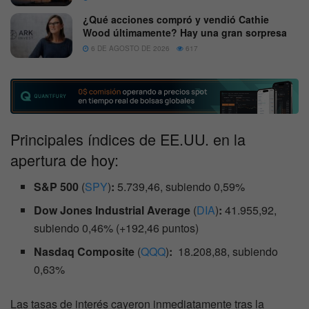
¿Qué acciones compró y vendió Cathie
Wood últimamente? Hay una gran sorpresa
6 DE AGOSTO DE 2026
617
Principales índices de EE.UU. en la
apertura de hoy:
S&P 500
(
SPY
)
:
5.739,46, subiendo 0,59%
Dow Jones Industrial Average
(
DIA
)
:
41.955,92,
subiendo 0,46% (+192,46 puntos)
Nasdaq Composite
(
QQQ
)
:
18.208,88, subiendo
0,63%
Las tasas de interés cayeron inmediatamente tras la