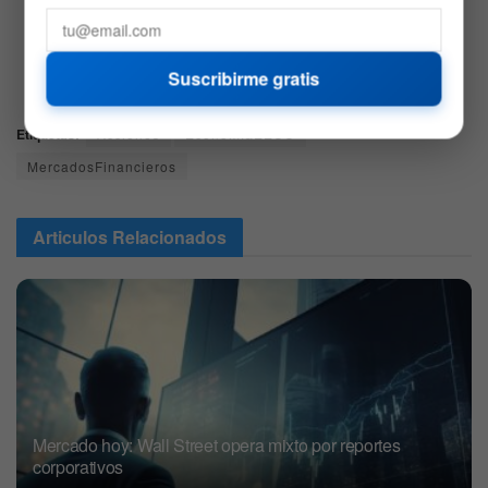
puntos base, situándose en 4,269%.
Bitcoin
(
BTC
)
:
registró un leve aumento de 0,05%,
Suscribirme gratis
alcanzando los 70.245 USD.
Etiquetas:
Acciones
EconomíaEEUU
MercadosFinancieros
Articulos
Relacionados
Mercado hoy: Wall Street opera mixto por reportes
corporativos