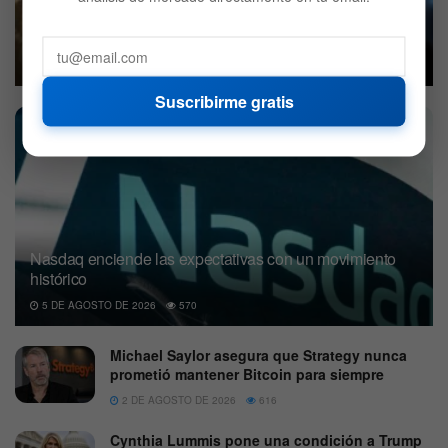
La burbuja de la IA podría llevar a Bitcoin al millón de
dólares, según Arthur Hayes
5 DE AGOSTO DE 2026
619
Suscribirme gratis
Nasdaq enciende las expectativas con un movimiento
histórico
5 DE AGOSTO DE 2026
570
Michael Saylor asegura que Strategy nunca
prometió mantener Bitcoin para siempre
2 DE AGOSTO DE 2026
616
Cynthia Lummis pone una condición a Trump