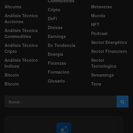
Commodities
Altcoins
Metaverso
Cripto
Análisis Técnico
Mundo
DeFi
Acciones
NFT
Divisas
Análisis Técnico
Podcast
Commodities
Earnings
Sector Energético
Análisis Técnico
En Tendencia
Cripto
Sector Financiero
Energía
Análisis Técnico
Sector
Finanzas
Indices
Tecnologico
Formacion
Bitcoin
Streamings
Glosario
Bitcoin
Terra
📬