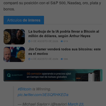
comparó su posición con el S&P 500, Nasdaq, oro, plata y
bonos.
Articulos
de interes
La burbuja de la IA podría llevar a Bitcoin al
millón de dólares, según Arthur Hayes
5 DE AGOSTO DE 2026
619
Jim Cramer venderá todos sus bitcoins: este
es el motivo
4 DE AGOSTO DE 2026
586
#Bitcoin
is Winning.
pic.twitter.com/3ESQRHKEDa
— Michael Saylor⚡️ (@saylor)
March 23,