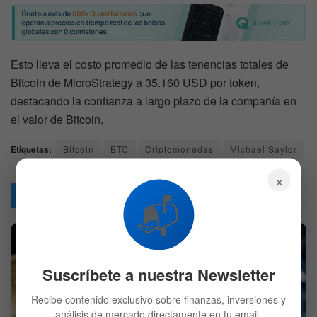
Esto lleva el costo promedio de las tenencias totales de
Bitcoin de MicroStrategy a 35.160 USD por token,
destacando la confianza a largo plazo de la compañía en
el valor de Bitcoin.
Etiquetas:
Bitcoin
BTC
Criptomonedas
Michael Saylor
×
Articulos
Relacionados
📬
Suscríbete a nuestra Newsletter
Recibe contenido exclusivo sobre finanzas, inversiones y
análisis de mercado directamente en tu email.