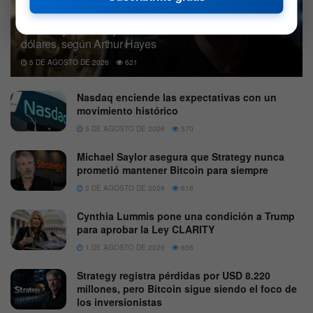
La burbuja de la IA podría llevar a Bitcoin al millón de
dólares, según Arthur Hayes
5 DE AGOSTO DE 2026
621
Nasdaq enciende las expectativas con un
movimiento histórico
5 DE AGOSTO DE 2026
570
Michael Saylor asegura que Strategy nunca
prometió mantener Bitcoin para siempre
2 DE AGOSTO DE 2026
616
Cynthia Lummis pone una condición a Trump
para aprobar la Ley CLARITY
1 DE AGOSTO DE 2026
656
Strategy registra pérdidas por USD 8.220
millones, pero Bitcoin sigue siendo el foco de
los inversionistas