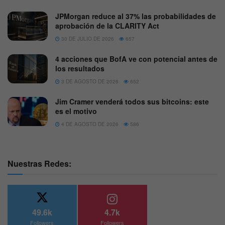
JPMorgan reduce al 37% las probabilidades de
aprobación de la CLARITY Act
30 DE JULIO DE 2026
657
4 acciones que BofA ve con potencial antes de
los resultados
3 DE AGOSTO DE 2026
652
Jim Cramer venderá todos sus bitcoins: este
es el motivo
4 DE AGOSTO DE 2026
586
Nuestras Redes:
49.6k
4.7k
Followers
Followers